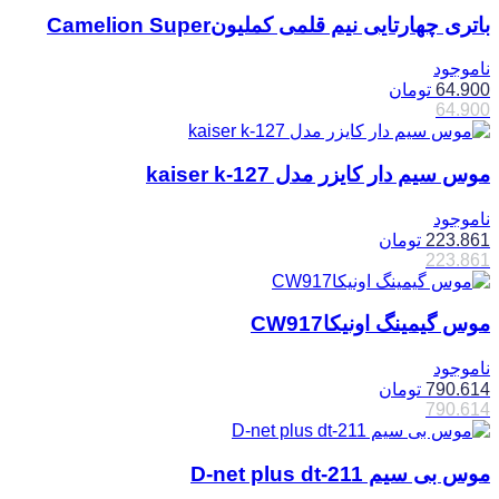
باتری چهارتایی نیم قلمی کملیونCamelion Super
ناموجود
64.900
تومان
64.900
موس سیم دار کایزر مدل kaiser k-127
ناموجود
223.861
تومان
223.861
موس گیمینگ اونیکاCW917
ناموجود
790.614
تومان
790.614
موس بی سیم D-net plus dt-211