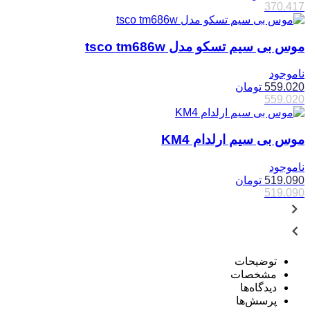
370.417
موس بی سیم تسکو مدل tsco tm686w
ناموجود
559.020
تومان
559.020
موس بی سیم ارلدام KM4
ناموجود
519.090
تومان
519.090
توضیحات
مشخصات
دیدگاه‌ها
پرسش‌ها