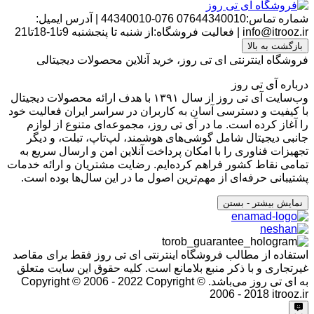
شماره تماس:07644340010
076-44340010
|
آدرس ایمیل:
info@itrooz.ir
|
فعالیت فروشگاه:از شنبه تا پنجشنبه 9تا1-18تا21
بازگشت به بالا
فروشگاه اینترنتی ای تی روز، خرید آنلاین محصولات دیجیتالی
درباره آی تی روز
وب‌سایت آی تی روز از سال ۱۳۹۱ با هدف ارائه محصولات دیجیتال
با کیفیت و دسترسی آسان به کاربران در سراسر ایران فعالیت خود
را آغاز کرده است. ما در آی تی روز، مجموعه‌ای متنوع از لوازم
جانبی دیجیتال شامل گوشی‌های هوشمند، لپ‌تاپ، تبلت، و دیگر
تجهیزات فناوری را با امکان پرداخت آنلاین امن و ارسال سریع به
تمامی نقاط کشور فراهم کرده‌ایم. رضایت مشتریان و ارائه خدمات
پشتیبانی حرفه‌ای از مهم‌ترین اصول ما در این سال‌ها بوده است.
نمایش بیشتر
- بستن
استفاده از مطالب فروشگاه اینترنتی ای تی روز فقط برای مقاصد
غیرتجاری و با ذکر منبع بلامانع است. کلیه حقوق این سایت متعلق
به ای تی روز می‌باشد. Copyright © 2006 - 2022
Copyright ©
2006 - 2018 itrooz.ir