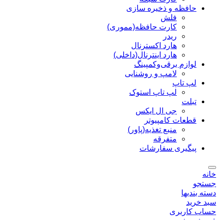
حافظه و ذخیره سازی
فلش
کارت حافظه(مموری)
ریدر
هارد اکسترنال
هارد اینترنال(داخلی)
لوازم برقی‌وکمپینگ
لامپ و روشنایی
لپ تاپ
لپ تاپ استوک
تبلت
جی ال ایکس
قطعات کامپیوتر
منبع تغذیه(پاور)
متفرقه
پیگیری سفارشات
خانه
جستجو
دسته بندیها
سبد خرید
حساب کاربری