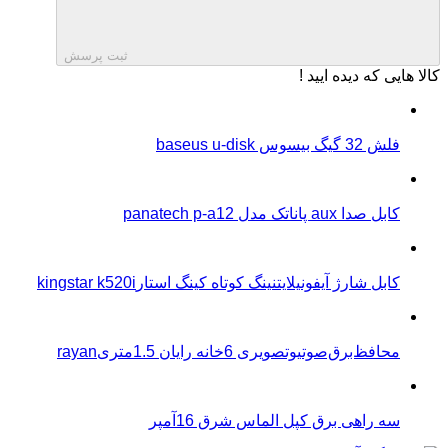
ثبت پرسش
کالا هایی که دیده ایید !
فلش 32 گیگ بیسوس baseus u-disk
کابل صدا aux پاناتک مدل panatech p-a12
کابل شارژ آیفونیلایتنینگ کوتاه کینگ استارkingstar k520i
محافظ‌برق‌صوتیو‌تصویری 6خانه رایان 1.5متریrayan
سه راهی برق کپل الماس شرق 16آمپر