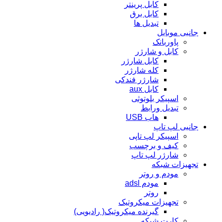
کابل پرینتر
کابل برق
تبدیل ها
جانبی موبایل
پاوربانک
کابل و شارژر
کابل شارژر
کله شارژر
شارژر فندکی
کابل aux
اسپیکر بلوتوثی
تبدیل ورابط
هاب USB
جانبی لپ تاپ
اسپیکر لپ تاپی
کیف و برچسب
شارژر لپ تاپ
تجهیزات شبکه
مودم و روتر
مودم adsl
روتر
تجهیزات میکروتیک
گیرنده میکروتیک( رادیویی)
کارت شبکه