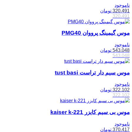
ناموجود
320.491
تومان
320.491
موس گیمینگ پرووان PMG40
ناموجود
543.048
تومان
543.048
موس سیم دار تراست tust basi
ناموجود
322.102
تومان
322.102
موس بی سیم کایزر kaiser k-221
ناموجود
370.417
تومان