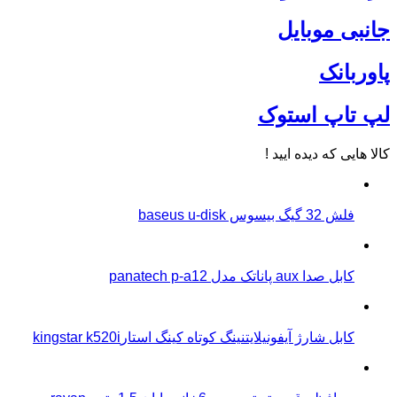
جانبی موبایل
پاوربانک
لپ تاپ استوک
کالا هایی که دیده ایید !
فلش 32 گیگ بیسوس baseus u-disk
کابل صدا aux پاناتک مدل panatech p-a12
کابل شارژ آیفونیلایتنینگ کوتاه کینگ استارkingstar k520i