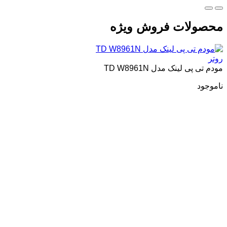
محصولات فروش ویژه
روتر
مودم تی پی لینک مدل TD W8961N
ناموجود
م
چند را