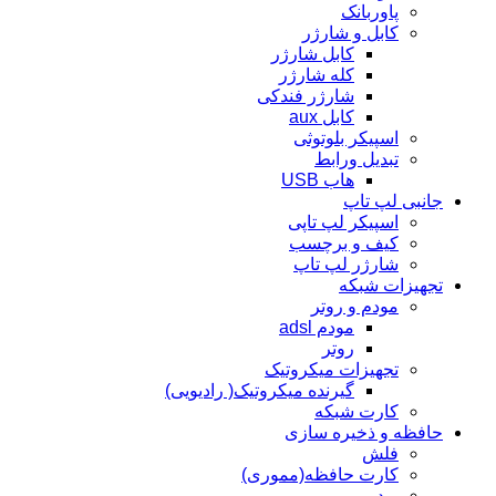
پاوربانک
کابل و شارژر
کابل شارژر
کله شارژر
شارژر فندکی
کابل aux
اسپیکر بلوتوثی
تبدیل ورابط
هاب USB
جانبی لپ تاپ
اسپیکر لپ تاپی
کیف و برچسب
شارژر لپ تاپ
تجهیزات شبکه
مودم و روتر
مودم adsl
روتر
تجهیزات میکروتیک
گیرنده میکروتیک( رادیویی)
کارت شبکه
حافظه و ذخیره سازی
فلش
کارت حافظه(مموری)
ریدر