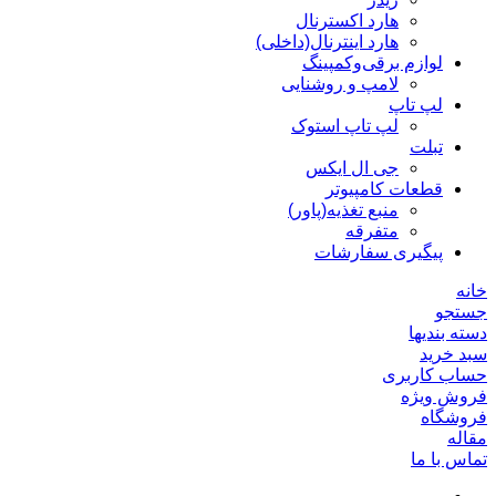
هارد اکسترنال
هارد اینترنال(داخلی)
لوازم برقی‌وکمپینگ
لامپ و روشنایی
لپ تاپ
لپ تاپ استوک
تبلت
جی ال ایکس
قطعات کامپیوتر
منبع تغذیه(پاور)
متفرقه
پیگیری سفارشات
خانه
جستجو
دسته بندیها
سبد خرید
حساب کاربری
فروش ویژه
فروشگاه
مقاله
تماس با ما