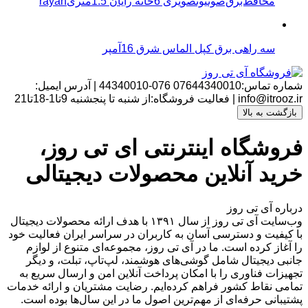
محافظ‌برق‌صوتیو‌تصویری 6خانه رایان 1.5متریrayan
سه راهی برق کپل الماس شرق 16آمپر
شماره تماس:07644340010
076-44340010
|
آدرس ایمیل:
info@itrooz.ir
|
فعالیت فروشگاه:از شنبه تا پنجشنبه 9تا1-18تا21
بازگشت به بالا
فروشگاه اینترنتی ای تی روز،
خرید آنلاین محصولات دیجیتالی
درباره آی تی روز
وب‌سایت آی تی روز از سال ۱۳۹۱ با هدف ارائه محصولات دیجیتال
با کیفیت و دسترسی آسان به کاربران در سراسر ایران فعالیت خود
را آغاز کرده است. ما در آی تی روز، مجموعه‌ای متنوع از لوازم
جانبی دیجیتال شامل گوشی‌های هوشمند، لپ‌تاپ، تبلت، و دیگر
تجهیزات فناوری را با امکان پرداخت آنلاین امن و ارسال سریع به
تمامی نقاط کشور فراهم کرده‌ایم. رضایت مشتریان و ارائه خدمات
پشتیبانی حرفه‌ای از مهم‌ترین اصول ما در این سال‌ها بوده است.