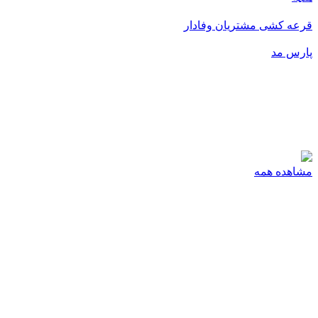
قرعه کشی مشتریان وفادار
پارس مد
پ
رو
مشاهده همه
00
00