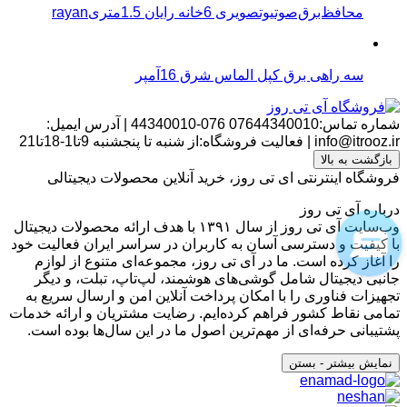
محافظ‌برق‌صوتیو‌تصویری 6خانه رایان 1.5متریrayan
سه راهی برق کپل الماس شرق 16آمپر
شماره تماس:07644340010
076-44340010
|
آدرس ایمیل:
info@itrooz.ir
|
فعالیت فروشگاه:از شنبه تا پنجشنبه 9تا1-18تا21
بازگشت به بالا
فروشگاه اینترنتی ای تی روز، خرید آنلاین محصولات دیجیتالی
درباره آی تی روز
وب‌سایت آی تی روز از سال ۱۳۹۱ با هدف ارائه محصولات دیجیتال
با کیفیت و دسترسی آسان به کاربران در سراسر ایران فعالیت خود
را آغاز کرده است. ما در آی تی روز، مجموعه‌ای متنوع از لوازم
جانبی دیجیتال شامل گوشی‌های هوشمند، لپ‌تاپ، تبلت، و دیگر
تجهیزات فناوری را با امکان پرداخت آنلاین امن و ارسال سریع به
تمامی نقاط کشور فراهم کرده‌ایم. رضایت مشتریان و ارائه خدمات
پشتیبانی حرفه‌ای از مهم‌ترین اصول ما در این سال‌ها بوده است.
نمایش بیشتر
- بستن