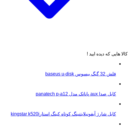
کالا هایی که دیده ایید !
فلش 32 گیگ بیسوس baseus u-disk
کابل صدا aux پاناتک مدل panatech p-a12
کابل شارژ آیفونیلایتنینگ کوتاه کینگ استارkingstar k520i