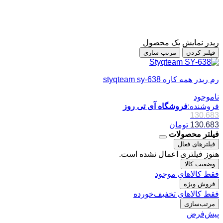
ریدر
نمایش یک محصول
فیلتر کردن
مرتب سازی
رم ریدر همه کاره styqteam sy-638
ناموجود
فروشنده:
فروشگاه آی تی روز
130.683
130.683
تومان
فیلتر محصولات
فیلترهای فعال
هنوز فیلتری اعمال نشده است.
وضعیت کالا
فقط کالاهای موجود
فروش ویژه
فقط کالاهای تخفیف‌خورده
مرتب‌سازی
پیش‌فرض