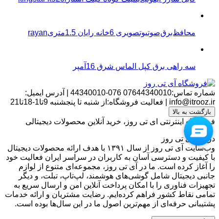
محافظ‌برق‌صوتیو‌تصویری 6خانه رایان 1.5متریrayan
سه راهی برق کپل الماس شرق 16آمپر
شماره تماس:07644340010
076-44340010
|
آدرس ایمیل:
info@itrooz.ir
|
فعالیت فروشگاه:از شنبه تا پنجشنبه 9تا1-18تا21
بازگشت به بالا
فروشگاه اینترنتی ای تی روز، خرید آنلاین محصولات دیجیتالی
درباره آی تی روز
وب‌سایت آی تی روز از سال ۱۳۹۱ با هدف ارائه محصولات دیجیتال
با کیفیت و دسترسی آسان به کاربران در سراسر ایران فعالیت خود
را آغاز کرده است. ما در آی تی روز، مجموعه‌ای متنوع از لوازم
جانبی دیجیتال شامل گوشی‌های هوشمند، لپ‌تاپ، تبلت، و دیگر
تجهیزات فناوری را با امکان پرداخت آنلاین امن و ارسال سریع به
تمامی نقاط کشور فراهم کرده‌ایم. رضایت مشتریان و ارائه خدمات
پشتیبانی حرفه‌ای از مهم‌ترین اصول ما در این سال‌ها بوده است.