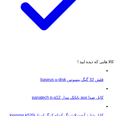
کالا هایی که دیده ایید !
فلش 32 گیگ بیسوس baseus u-disk
کابل صدا aux پاناتک مدل panatech p-a12
کابل شارژ آیفونیلایتنینگ کوتاه کینگ استارkingstar k520i