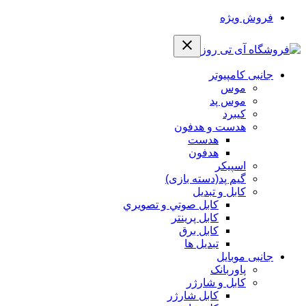
فروش ویژه
جانبی کامپیوتر
موس
موس پد
کیبرد
هدست و هدفون
هدست
هدفون
اسپیکر
گیم پد(دسته بازی)
کابل و تبدیل
كابل صوتي و تصويري
کابل پرینتر
کابل برق
تبدیل ها
جانبی موبایل
پاوربانک
کابل و شارژر
کابل شارژر