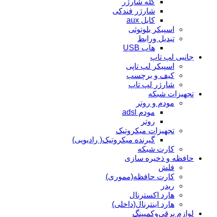
کله شارژر
شارژر فندکی
کابل aux
اسپیکر بلوتوثی
تبدیل ورابط
هاب USB
جانبی لپ تاپ
اسپیکر لپ تاپی
کیف و برچسب
شارژر لپ تاپ
تجهیزات شبکه
مودم و روتر
مودم adsl
روتر
تجهیزات میکروتیک
گیرنده میکروتیک( رادیویی)
کارت شبکه
حافظه و ذخیره سازی
فلش
کارت حافظه(مموری)
ریدر
هارد اکسترنال
هارد اینترنال(داخلی)
لوازم برقی‌وکمپینگ