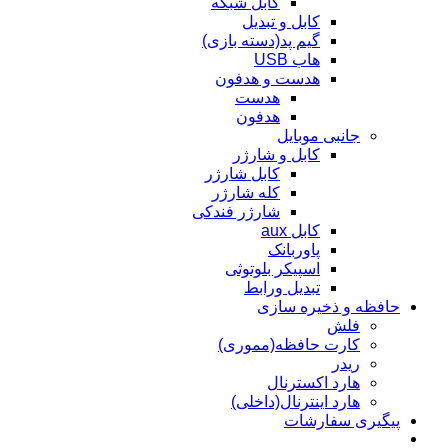
کابل شبکه
کابل و تبدیل
گیم پد(دسته بازی)
هاب USB
هدست و هدفون
هدست
هدفون
جانبی موبایل
کابل و شارژر
کابل شارژر
کله شارژر
شارژر فندکی
کابل aux
پاوربانک
اسپیکر بلوتوثی
تبدیل ورابط
حافظه و ذخیره سازی
فلش
کارت حافظه(مموری)
ریدر
هارد اکسترنال
هارد اینترنال(داخلی)
پیگیری سفارشات