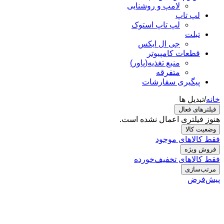
لامپ و روشنایی
لپ تاپ
لپ تاپ استوک
تبلت
جی ال ایکس
قطعات کامپیوتر
منبع تغذیه(پاور)
متفرقه
پیگیری سفارشات
خانه
/
تبدیل ها
فیلترهای فعال
هنوز فیلتری اعمال نشده است.
وضعیت کالا
فقط کالاهای موجود
فروش ویژه
فقط کالاهای تخفیف‌خورده
مرتب‌سازی
پیش‌فرض