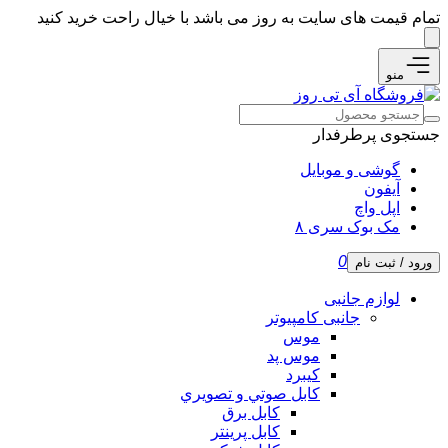
تمام قیمت های سایت به روز می باشد با خیال راحت خرید کنید
منو
جستجوی پرطرفدار
گوشی و موبایل
آیفون
اپل واچ
مک بوک سری ۸
0
ورود / ثبت نام
لوازم جانبی
جانبی کامپیوتر
موس
موس پد
کیبرد
كابل صوتي و تصويري
کابل برق
کابل پرینتر