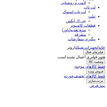
لامپ و روشنایی
لپ تاپ
لپ تاپ استوک
تبلت
جی ال ایکس
قطعات کامپیوتر
منبع تغذیه(پاور)
متفرقه
پیگیری سفارشات
خانه
/
تجهیزات شبکه
/
روتر
فیلترهای فعال
هنوز فیلتری اعمال نشده است.
وضعیت کالا
فقط کالاهای موجود
فروش ویژه
فقط کالاهای تخفیف‌خورده
مرتب‌سازی
پیش‌فرض