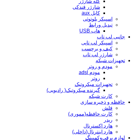
کله شارژر
شارژر فندکی
کابل aux
اسپیکر بلوتوثی
تبدیل ورابط
هاب USB
جانبی لپ تاپ
اسپیکر لپ تاپی
کیف و برچسب
شارژر لپ تاپ
تجهیزات شبکه
مودم و روتر
مودم adsl
روتر
تجهیزات میکروتیک
گیرنده میکروتیک( رادیویی)
کارت شبکه
حافظه و ذخیره سازی
فلش
کارت حافظه(مموری)
ریدر
هارد اکسترنال
هارد اینترنال(داخلی)
لوازم برقی‌وکمپینگ