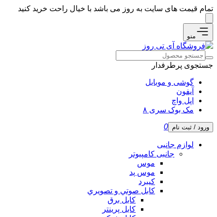
تمام قیمت های سایت به روز می باشد با خیال راحت خرید کنید
منو
جستجوی پرطرفدار
گوشی و موبایل
آیفون
اپل واچ
مک بوک سری ۸
0
ورود / ثبت نام
لوازم جانبی
جانبی کامپیوتر
موس
موس پد
کیبرد
كابل صوتي و تصويري
کابل برق
کابل پرینتر