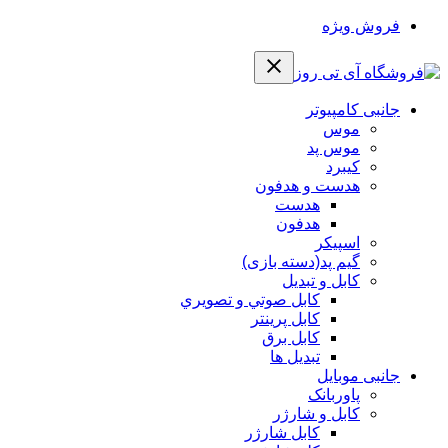
فروش ویژه
جانبی کامپیوتر
موس
موس پد
کیبرد
هدست و هدفون
هدست
هدفون
اسپیکر
گیم پد(دسته بازی)
کابل و تبدیل
كابل صوتي و تصويري
کابل پرینتر
کابل برق
تبدیل ها
جانبی موبایل
پاوربانک
کابل و شارژر
کابل شارژر