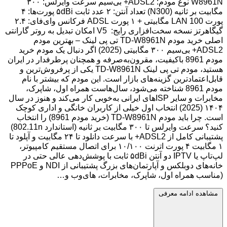
W8961N نوع مودم: ADSL2+ بی‌سیم سرعت وایرلس: ۳۰۰
مگابیت بر ثانیه (N300) تعداد آنتن: ۲ عدد ثابت ۵dBi پورت‌ها: ۴
پورت LAN 100 مگابیتی + ۱ پورت ADSL فرکانس وای‌فای: ۲.۴
گیگاهرتز نسخه سخت‌افزاری رایج: V5 امکان تبدیل به روتر گارانتی
اصلی خرید مودم TD-W8961N تی پی لینک – بهترین مودم
ADSL2+ بی‌سیم ۳۰۰ مگابیتی (2025) اگر دنبال یک مودم خرید
مودم 8961 باکیفیت، مقرون‌به‌صرفه و همچنان پرطرفدار در ایران
هستید، مودم تی پی لینک TD-W8961N یکی از پرفروش‌ترین و
قابل‌اعتمادترین گزینه‌های بازار است. این مودم که بیشتر با نام
مودم 8961 شناخته می‌شود، سال‌هاست همراه اول، شاپرک،
مخابرات و سایر ISPهای ایرانی به‌خوبی کار می‌کند و هنوز در سال
۱۴۰۴ (2025) انتخاب اول خیلی از کاربران خانگی و اداری کوچک
است. چرا باید مودم TD-W8961N (خرید مودم 8961) را انتخاب
کنید؟ سرعت وایرلس تا ۳۰۰ مگابیت بر ثانیه (استاندارد 802.11n)
پشتیبانی کامل از ADSL2+ با سرعت دانلود تا ۲۴ مگابیت و آپلود تا
۱ مگابیت ۴ پورت اترنت ۱۰/۱۰۰ برای اتصال مستقیم کامپیوتر،
لپ‌تاپ یا IPTV دو آنتن ۵dBi ثابت با پوشش‌دهی عالی حتی در
خانه‌های دوبلکس و آپارتمان‌های بزرگ پشتیبانی از NDI و PPPoE
(مناسب همراه اول، شاپرک، مخابرات، های‌وب و…
مشاهده ادامه معرفی