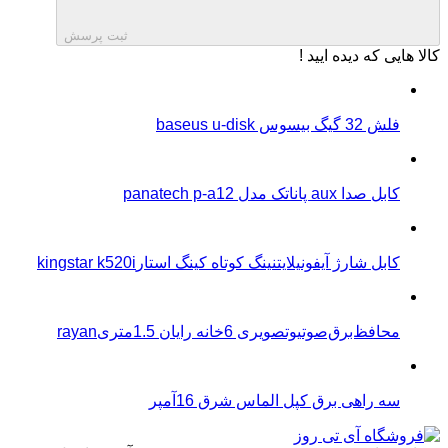
ثبت پرسش
کالا هایی که دیده ایید !
فلش 32 گیگ بیسوس baseus u-disk
کابل صدا aux پاناتک مدل panatech p-a12
کابل شارژ آیفونیلایتنینگ کوتاه کینگ استارkingstar k520i
محافظ‌برق‌صوتیو‌تصویری 6خانه رایان 1.5متریrayan
سه راهی برق کپل الماس شرق 16آمپر