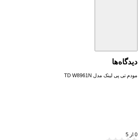
دیدگاه‌ها
مودم تی پی لینک مدل TD W8961N
0
از 5