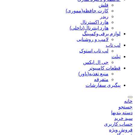
فلش
کارت حافظه(مموری)
ریدر
هارد اکسترنال
هارد اینترنال(داخلی)
لوازم برقی‌وکمپینگ
لامپ و روشنایی
لپ تاپ
لپ تاپ استوک
تبلت
جی ال ایکس
قطعات کامپیوتر
منبع تغذیه(پاور)
متفرقه
پیگیری سفارشات
خانه
جستجو
دسته بندیها
سبد خرید
حساب کاربری
فروش ویژه