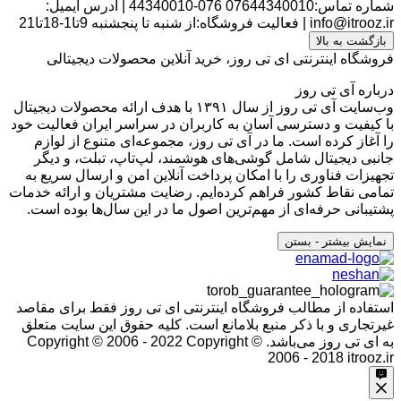
شماره تماس:07644340010
076-44340010
|
آدرس ایمیل:
info@itrooz.ir
|
فعالیت فروشگاه:از شنبه تا پنجشنبه 9تا1-18تا21
بازگشت به بالا
فروشگاه اینترنتی ای تی روز، خرید آنلاین محصولات دیجیتالی
درباره آی تی روز
وب‌سایت آی تی روز از سال ۱۳۹۱ با هدف ارائه محصولات دیجیتال
با کیفیت و دسترسی آسان به کاربران در سراسر ایران فعالیت خود
را آغاز کرده است. ما در آی تی روز، مجموعه‌ای متنوع از لوازم
جانبی دیجیتال شامل گوشی‌های هوشمند، لپ‌تاپ، تبلت، و دیگر
تجهیزات فناوری را با امکان پرداخت آنلاین امن و ارسال سریع به
تمامی نقاط کشور فراهم کرده‌ایم. رضایت مشتریان و ارائه خدمات
پشتیبانی حرفه‌ای از مهم‌ترین اصول ما در این سال‌ها بوده است.
نمایش بیشتر
- بستن
استفاده از مطالب فروشگاه اینترنتی ای تی روز فقط برای مقاصد
غیرتجاری و با ذکر منبع بلامانع است. کلیه حقوق این سایت متعلق
به ای تی روز می‌باشد. Copyright © 2006 - 2022
Copyright ©
2006 - 2018 itrooz.ir