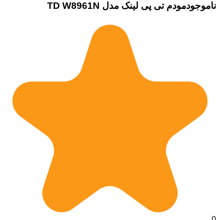
ناموجود
مودم تی پی لینک مدل TD W8961N
0