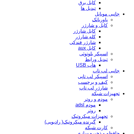
کابل برق
تبدیل ها
جانبی موبایل
پاوربانک
کابل و شارژر
کابل شارژر
کله شارژر
شارژر فندکی
کابل aux
اسپیکر بلوتوثی
تبدیل ورابط
هاب USB
جانبی لپ تاپ
اسپیکر لپ تاپی
کیف و برچسب
شارژر لپ تاپ
تجهیزات شبکه
مودم و روتر
مودم adsl
روتر
تجهیزات میکروتیک
گیرنده میکروتیک( رادیویی)
کارت شبکه
حافظه و ذخیره سازی