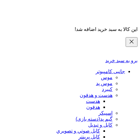
این کالا به سبد خرید اضافه شد!
برو به سبد خرید
جانبی کامپیوتر
موس
موس پد
کیبرد
هدست و هدفون
هدست
هدفون
اسپیکر
گیم پد(دسته بازی)
کابل و تبدیل
كابل صوتي و تصويري
کابل پرینتر