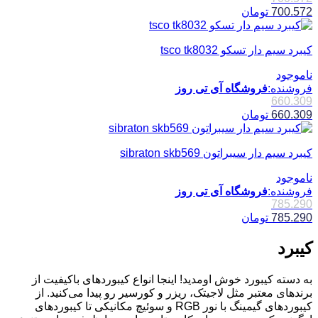
700.572
تومان
کیبرد سیم دار تسکو tsco tk8032
ناموجود
فروشنده:
فروشگاه آی تی روز
660.309
660.309
تومان
کیبرد سیم دار سیبراتون sibraton skb569
ناموجود
فروشنده:
فروشگاه آی تی روز
785.290
785.290
تومان
کیبرد
به دسته کیبورد خوش اومدید! اینجا انواع کیبوردهای باکیفیت از
برندهای معتبر مثل لاجیتک، ریزر و کورسیر رو پیدا می‌کنید. از
کیبوردهای گیمینگ با نور RGB و سوئیچ مکانیکی تا کیبوردهای