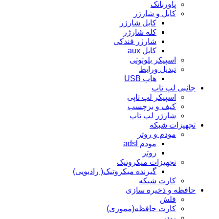
پاوربانک
کابل و شارژر
کابل شارژر
کله شارژر
شارژر فندکی
کابل aux
اسپیکر بلوتوثی
تبدیل ورابط
هاب USB
جانبی لپ تاپ
اسپیکر لپ تاپی
کیف و برچسب
شارژر لپ تاپ
تجهیزات شبکه
مودم و روتر
مودم adsl
روتر
تجهیزات میکروتیک
گیرنده میکروتیک( رادیویی)
کارت شبکه
حافظه و ذخیره سازی
فلش
کارت حافظه(مموری)
ریدر