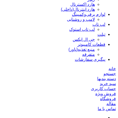
هارد اکسترنال
هارد اینترنال(داخلی)
لوازم برقی‌وکمپینگ
لامپ و روشنایی
لپ تاپ
لپ تاپ استوک
تبلت
جی ال ایکس
قطعات کامپیوتر
منبع تغذیه(پاور)
متفرقه
پیگیری سفارشات
خانه
جستجو
دسته بندیها
سبد خرید
حساب کاربری
فروش ویژه
فروشگاه
مقاله
تماس با ما