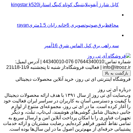
کابل شارژ آیفونیلایتنینگ کوتاه کینگ استارkingstar k520i
محافظ‌برق‌صوتیو‌تصویری 6خانه رایان 1.5متریrayan
سه راهی برق کپل الماس شرق 16آمپر
شماره تماس:07644340010
076-44340010
|
آدرس ایمیل:
info@itrooz.ir
|
فعالیت فروشگاه:از شنبه تا پنجشنبه 9تا1-18تا21
بازگشت به بالا
فروشگاه اینترنتی ای تی روز، خرید آنلاین محصولات دیجیتالی
درباره آی تی روز
وب‌سایت آی تی روز از سال ۱۳۹۱ با هدف ارائه محصولات دیجیتال
با کیفیت و دسترسی آسان به کاربران در سراسر ایران فعالیت خود
را آغاز کرده است. ما در آی تی روز، مجموعه‌ای متنوع از لوازم
جانبی دیجیتال شامل گوشی‌های هوشمند، لپ‌تاپ، تبلت، و دیگر
تجهیزات فناوری را با امکان پرداخت آنلاین امن و ارسال سریع به
تمامی نقاط کشور فراهم کرده‌ایم. رضایت مشتریان و ارائه خدمات
پشتیبانی حرفه‌ای از مهم‌ترین اصول ما در این سال‌ها بوده است.