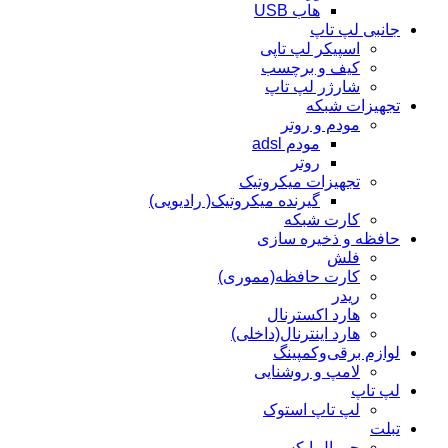
هاب USB
جانبی لپ تاپ
اسپیکر لپ تاپی
کیف و برچسب
شارژر لپ تاپ
تجهیزات شبکه
مودم و روتر
مودم adsl
روتر
تجهیزات میکروتیک
گیرنده میکروتیک( رادیویی)
کارت شبکه
حافظه و ذخیره سازی
فلش
کارت حافظه(مموری)
ریدر
هارد اکسترنال
هارد اینترنال(داخلی)
لوازم برقی‌وکمپینگ
لامپ و روشنایی
لپ تاپ
لپ تاپ استوک
تبلت
جی ال ایکس