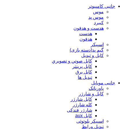
جانبی کامپیوتر
موس
موس پد
کیبرد
هدست و هدفون
هدست
هدفون
اسپیکر
گیم پد(دسته بازی)
کابل و تبدیل
كابل صوتي و تصويري
کابل پرینتر
کابل برق
تبدیل ها
جانبی موبایل
پاوربانک
کابل و شارژر
کابل شارژر
کله شارژر
شارژر فندکی
کابل aux
اسپیکر بلوتوثی
تبدیل ورابط