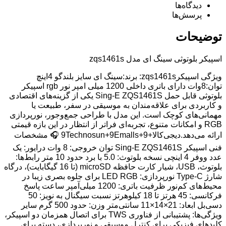
دیدگاه‌ها
پرسش‌ها
توضیحات
اسپیکر بلوتوثی سینگ ای مدل zqs1461s
ویژگی اسپیکرzqs1461s: برند:سینگ ای سایز بلندگو 4اینچ
توان:8وات دارای باتری داخلی 1200 میلی امپر نور rgb اسپیکر
بلوتوثی قابل حمل Sing-E ZQS1461S یکی از گزینه‌های اقتصادی
و کاربردی برای علاقه‌مندان به موسیقی در سفر، طبیعت یا
مهمانی‌های کوچک است. این مدل با طراحی جمع‌وجور، نورپردازی
RGB و امکانات متنوع، تجربه‌ای فراتر از انتظار در این بازه قیمتی
ارائه می‌دهد.دیجی‌کالا+9Technosun+9Emalls+9 🎧 مشخصات
فنی اسپیکر Sing-E ZQS1461S توان خروجی: 8 وات درایور: یک
عدد ووفر 4 اینچی نسخه بلوتوث: 5.0 با برد حدود 10 متر رابط‌ها:
بلوتوث، USB، شیار کارت حافظه microSD (تا 16 گیگابایت)، درگاه
شارژ Type-C نورپردازی: LED RGB برای جلوه بصری زیبا در
محیط‌های کم‌نور ظرفیت باتری: 1200 میلی‌آمپر ساعت پاسخ
فرکانسی: 45 هرتز تا 18 کیلوهرتز نسبت سیگنال به نویز: 50
دسی‌بل ابعاد: 21×14×11 سانتی‌متر وزن: حدود 500 گرم سایر
ویژگی‌ها: پشتیبانی از فناوری TWS برای اتصال همزمان دو اسپیکر،
کلیدهای فیزیکی برای کنترل موسیقی و نورپردازی، دسته برای