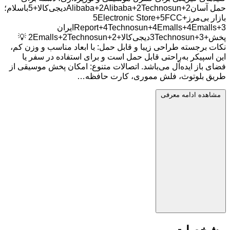
حمل آسانAlibaba+2Alibaba+2Technosun+2دیجی‌کالا+5باسلام؛
بازار بی‌مرز+5Electronic Store+5FCC
Report+4Technosun+4Emalls+4Emalls+3ایران
پخش+3Technosun+3دیجی‌کالا+2Emalls+2Technosun+2 💡
نکات برجسته طراحی زیبا و قابل حمل: با ابعاد مناسب و وزن کم،
این اسپیکر به‌راحتی قابل حمل است و برای استفاده در سفر یا
فضای باز ایده‌آل می‌باشد. اتصالات متنوع: امکان پخش موسیقی از
طریق بلوتوث، فلش مموری، کارت حافظه…
مشاهده ادامه معرفی