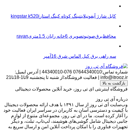
کابل شارژ آیفونیلایتنینگ کوتاه کینگ استارkingstar k520i
محافظ‌برق‌صوتیو‌تصویری 6خانه رایان 1.5متریrayan
سه راهی برق کپل الماس شرق 16آمپر
شماره تماس:07644340010
076-44340010
|
آدرس ایمیل:
info@itrooz.ir
|
فعالیت فروشگاه:از شنبه تا پنجشنبه 9تا1-18تا21
بازگشت به بالا
فروشگاه اینترنتی ای تی روز، خرید آنلاین محصولات دیجیتالی
درباره آی تی روز
وب‌سایت آی تی روز از سال ۱۳۹۱ با هدف ارائه محصولات دیجیتال
با کیفیت و دسترسی آسان به کاربران در سراسر ایران فعالیت خود
را آغاز کرده است. ما در آی تی روز، مجموعه‌ای متنوع از لوازم
جانبی دیجیتال شامل گوشی‌های هوشمند، لپ‌تاپ، تبلت، و دیگر
تجهیزات فناوری را با امکان پرداخت آنلاین امن و ارسال سریع به