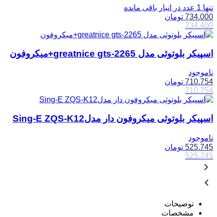
تنها 1 عدد در انبار باقی مانده
734.000
تومان
734.400
اسپیکر بلوتوثی مدل greatnice gts-2265+میکروفون
ناموجود
710.754
تومان
710.754
اسپیکر بلوتوثی میکروفون دار مدلSing-E ZQS-K12
ناموجود
525.745
تومان
525.745
توضیحات
مشخصات