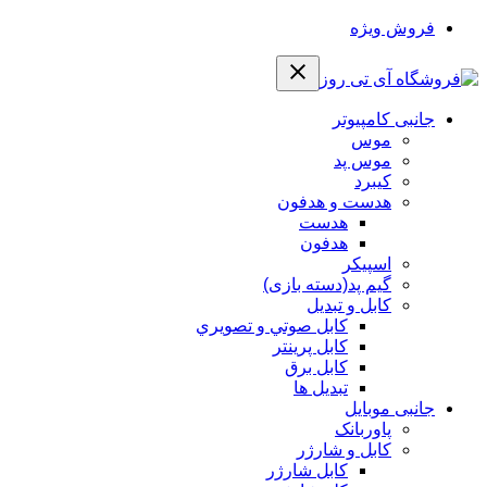
فروش ویژه
جانبی کامپیوتر
موس
موس پد
کیبرد
هدست و هدفون
هدست
هدفون
اسپیکر
گیم پد(دسته بازی)
کابل و تبدیل
كابل صوتي و تصويري
کابل پرینتر
کابل برق
تبدیل ها
جانبی موبایل
پاوربانک
کابل و شارژر
کابل شارژر