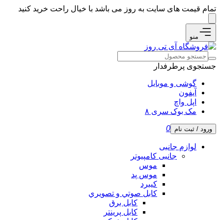
تمام قیمت های سایت به روز می باشد با خیال راحت خرید کنید
منو
جستجوی پرطرفدار
گوشی و موبایل
آیفون
اپل واچ
مک بوک سری ۸
0
ورود / ثبت نام
لوازم جانبی
جانبی کامپیوتر
موس
موس پد
کیبرد
كابل صوتي و تصويري
کابل برق
کابل پرینتر