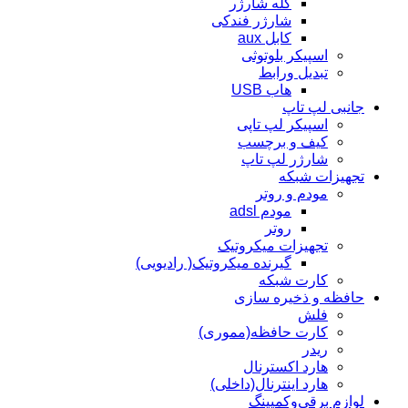
کله شارژر
شارژر فندکی
کابل aux
اسپیکر بلوتوثی
تبدیل ورابط
هاب USB
جانبی لپ تاپ
اسپیکر لپ تاپی
کیف و برچسب
شارژر لپ تاپ
تجهیزات شبکه
مودم و روتر
مودم adsl
روتر
تجهیزات میکروتیک
گیرنده میکروتیک( رادیویی)
کارت شبکه
حافظه و ذخیره سازی
فلش
کارت حافظه(مموری)
ریدر
هارد اکسترنال
هارد اینترنال(داخلی)
لوازم برقی‌وکمپینگ