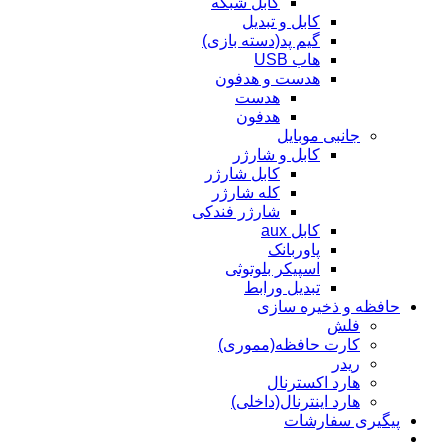
کابل شبکه
کابل و تبدیل
گیم پد(دسته بازی)
هاب USB
هدست و هدفون
هدست
هدفون
جانبی موبایل
کابل و شارژر
کابل شارژر
کله شارژر
شارژر فندکی
کابل aux
پاوربانک
اسپیکر بلوتوثی
تبدیل ورابط
حافظه و ذخیره سازی
فلش
کارت حافظه(مموری)
ریدر
هارد اکسترنال
هارد اینترنال(داخلی)
پیگیری سفارشات