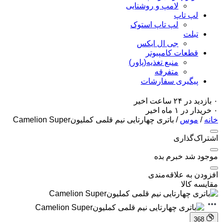
لامپ و روشنایی
لپ تاپ
لپ تاپ استوک
تبلت
جی ال ایکس
قطعات کامپیوتر
منبع تغذیه(پاور)
متفرقه
پیگیری سفارشات
۰ بازدید در ۲۴ ساعت اخیر
۰ خریدار در ۱ ماه اخیر
خانه
/
موس
/ باتری چهارتایی نیم قلمی کملیونCamelion Super
اشتراک‌گذاری
موجود شد خبرم بده
افزودن به علاقه‌مندی
مقایسه کالا
368