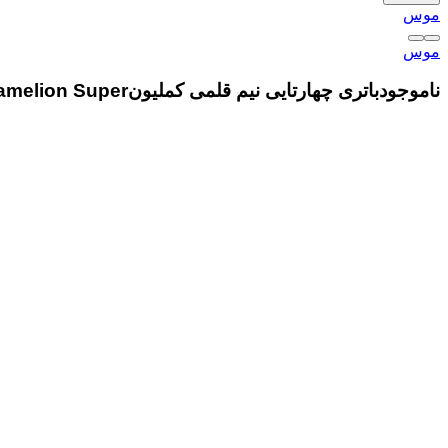
موس
موس
ناموجود
باتری چهارتایی نیم قلمی کملیونCamelion Super