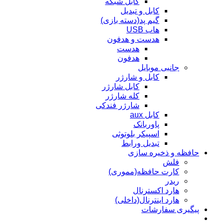
کابل شبکه
کابل و تبدیل
گیم پد(دسته بازی)
هاب USB
هدست و هدفون
هدست
هدفون
جانبی موبایل
کابل و شارژر
کابل شارژر
کله شارژر
شارژر فندکی
کابل aux
پاوربانک
اسپیکر بلوتوثی
تبدیل ورابط
حافظه و ذخیره سازی
فلش
کارت حافظه(مموری)
ریدر
هارد اکسترنال
هارد اینترنال(داخلی)
پیگیری سفارشات