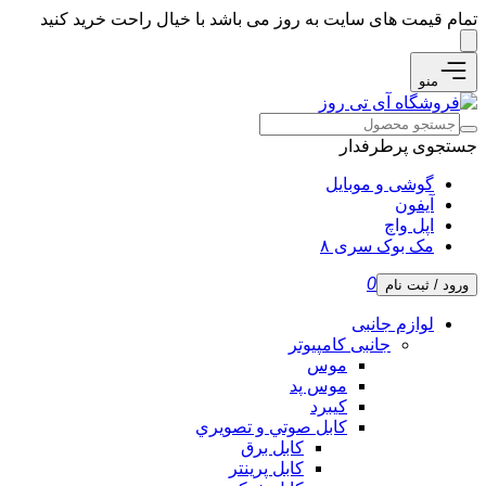
تمام قیمت های سایت به روز می باشد با خیال راحت خرید کنید
منو
جستجوی پرطرفدار
گوشی و موبایل
آیفون
اپل واچ
مک بوک سری ۸
0
ورود / ثبت نام
لوازم جانبی
جانبی کامپیوتر
موس
موس پد
کیبرد
كابل صوتي و تصويري
کابل برق
کابل پرینتر