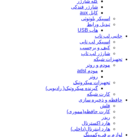
کله شارژر
شارژر فندکی
کابل aux
اسپیکر بلوتوثی
تبدیل ورابط
هاب USB
جانبی لپ تاپ
اسپیکر لپ تاپی
کیف و برچسب
شارژر لپ تاپ
تجهیزات شبکه
مودم و روتر
مودم adsl
روتر
تجهیزات میکروتیک
گیرنده میکروتیک( رادیویی)
کارت شبکه
حافظه و ذخیره سازی
فلش
کارت حافظه(مموری)
ریدر
هارد اکسترنال
هارد اینترنال(داخلی)
لوازم برقی‌وکمپینگ