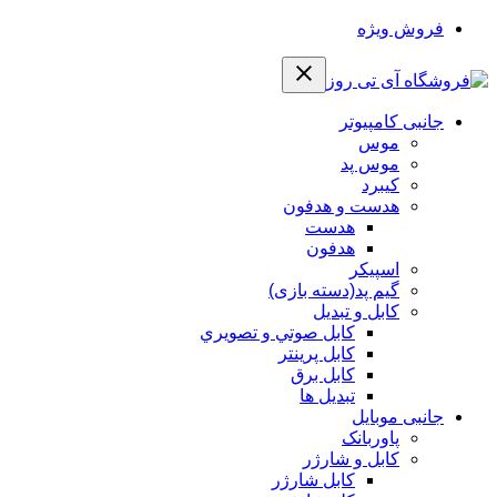
فروش ویژه
جانبی کامپیوتر
موس
موس پد
کیبرد
هدست و هدفون
هدست
هدفون
اسپیکر
گیم پد(دسته بازی)
کابل و تبدیل
كابل صوتي و تصويري
کابل پرینتر
کابل برق
تبدیل ها
جانبی موبایل
پاوربانک
کابل و شارژر
کابل شارژر