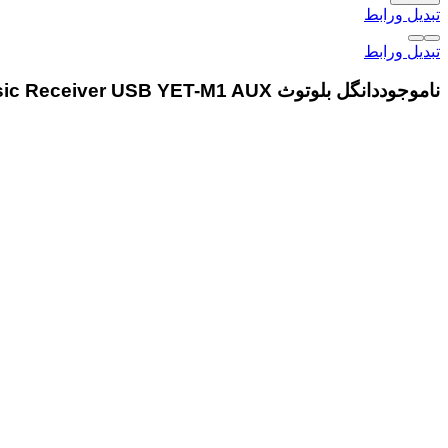
تبدیل ورابط
تبدیل ورابط
ناموجود
دانگل بلوتوث Wireles Music Receiver USB YET-M1 AUX