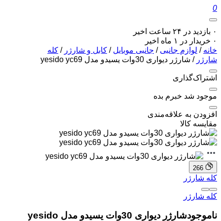
0
۰ بازدید در ۲۴ ساعت اخیر
۰ خریدار در ۱ ماه اخیر
خانه
/
لوازم جانبی
/
جانبی موبایل
/
کابل و شارژر
/
کله
شارژر
/ شارژر دیواری 30وات یسیدو مدل yesido yc69
اشتراک‌گذاری
موجود شد خبرم بده
افزودن به علاقه‌مندی
مقایسه کالا
266
کله شارژر
کله شارژر
ناموجود
شارژر دیواری 30وات یسیدو مدل yesido