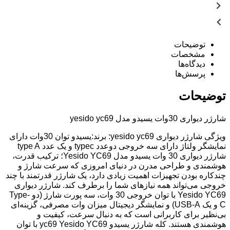
توضیحات
مشخصات
دیدگاه‌ها
پرسش‌ها
توضیحات
شارژر دیواری 30وات یسیدو مدل yesido yc69
ویژگی شارژر دیواری yesido yc69: برند:یسیدو توان 30وات دارای
نمایشگر ولتاژ دارای سه خروجی دوعدد typec و یک عدد type A
شارژر دیواری 30 وات یسیدو مدل Yesido YC69؛ ترکیب قدرت،
هوشمندی و طراحی مدرن در دنیای امروزی که سرعت شارژ و
چندکاره بودن تجهیزات اهمیت زیادی دارد، یک شارژر قدرتمند با چند
خروجی می‌تواند همه نیازهای شما را برطرف کند. شارژر دیواری
Yesido YC69 با توان خروجی 30 وات، سه پورت شارژ (دو Type-
C و یک USB-A) و نمایشگر دیجیتال میزان وات مصرفی، گزینه‌ای
بی‌نظیر برای کاربرانی است که به دنبال سرعت، کیفیت و
هوشمندی هستند. کله شارژر یسیدو yc69 Yesido YC69 با توان