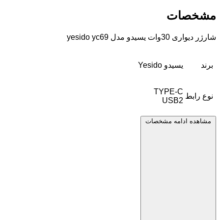
مشخصات
شارژر دیواری 30وات یسیدو مدل yesido yc69
برند
یسیدو Yesido
TYPE-C
نوع رابط
USB2
مشاهده ادامه مشخصات