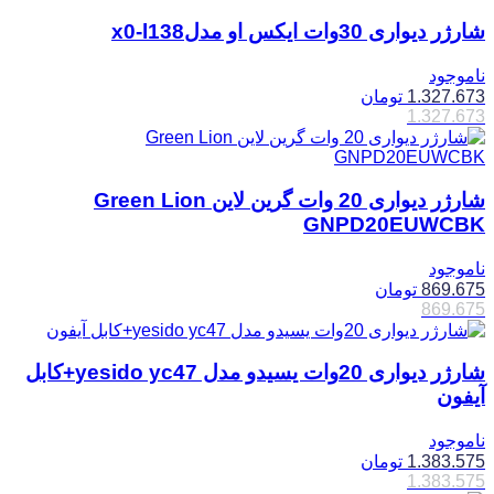
شارژر دیواری 30وات ایکس او مدلx0-l138
ناموجود
1.327.673
تومان
1.327.673
شارژر دیواری 20 وات گرین لاین Green Lion
GNPD20EUWCBK
ناموجود
869.675
تومان
869.675
شارژر دیواری 20وات یسیدو مدل yesido yc47+کابل
آیفون
ناموجود
1.383.575
تومان
1.383.575