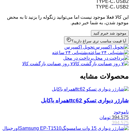
TYPE-C، USB2
TYPE-C، USB2
این کالا فعلا موجود نیست اما می‌توانید زنگوله را بزنید تا به محض
موجود شدن، به شما خبر دهیم.
موجود شد خبرم کنید
آیا قیمت مناسب تری سراغ دارید؟
تحویل اکسپرس
پشتیبانی ۲۴ ساعته
پرداخت در محل
۷ روز ضمانت بازگشت کالا
محصولات مشابه
شارژر دیواری تسکو ttc62همراه باکابل
ناموجود
394.575
تومان
394.575