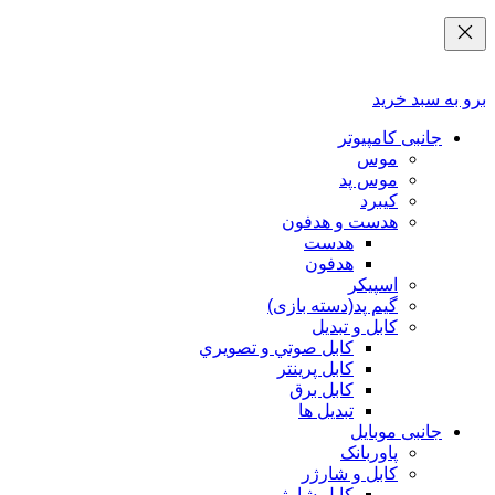
برو به سبد خرید
جانبی کامپیوتر
موس
موس پد
کیبرد
هدست و هدفون
هدست
هدفون
اسپیکر
گیم پد(دسته بازی)
کابل و تبدیل
كابل صوتي و تصويري
کابل پرینتر
کابل برق
تبدیل ها
جانبی موبایل
پاوربانک
کابل و شارژر
کابل شارژر