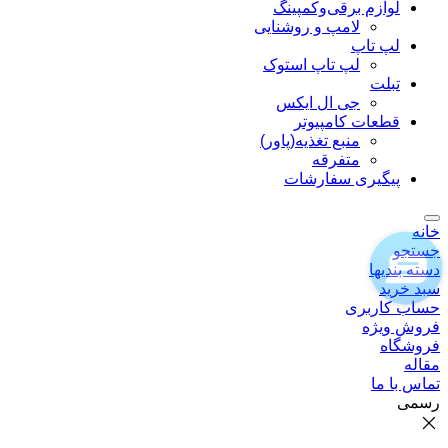
لوازم برقی‌وکمپینگ
لامپ و روشنایی
لپ تاپ
لپ تاپ استوک
تبلت
جی ال ایکس
قطعات کامپیوتر
منبع تغذیه(پاور)
متفرقه
پیگیری سفارشات
خانه
جستجو
دسته بندیها
سبد خرید
حساب کاربری
فروش ویژه
فروشگاه
مقاله
تماس با ما
رسمی