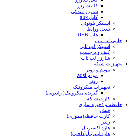
کله شارژر
شارژر فندکی
کابل aux
اسپیکر بلوتوثی
تبدیل ورابط
هاب USB
جانبی لپ تاپ
اسپیکر لپ تاپی
کیف و برچسب
شارژر لپ تاپ
تجهیزات شبکه
مودم و روتر
مودم adsl
روتر
تجهیزات میکروتیک
گیرنده میکروتیک( رادیویی)
کارت شبکه
حافظه و ذخیره سازی
فلش
کارت حافظه(مموری)
ریدر
هارد اکسترنال
هارد اینترنال(داخلی)