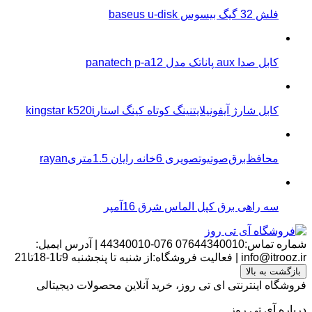
فلش 32 گیگ بیسوس baseus u-disk
کابل صدا aux پاناتک مدل panatech p-a12
کابل شارژ آیفونیلایتنینگ کوتاه کینگ استارkingstar k520i
محافظ‌برق‌صوتیو‌تصویری 6خانه رایان 1.5متریrayan
سه راهی برق کپل الماس شرق 16آمپر
شماره تماس:07644340010
076-44340010
|
آدرس ایمیل:
info@itrooz.ir
|
فعالیت فروشگاه:از شنبه تا پنجشنبه 9تا1-18تا21
بازگشت به بالا
فروشگاه اینترنتی ای تی روز، خرید آنلاین محصولات دیجیتالی
درباره آی تی روز