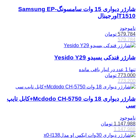
شارژر دیواری 15 وات سامسونگSamsung EP-
T1510اورجینال
ناموجود
579.784
تومان
579.784
شارژر فندکی یسیدو Yesido Y29
تنها 1 عدد در انبار باقی مانده
773.000
تومان
773.200
شارژر دیواری 18 وات Mcdodo CH-5750+کابل تایپ
سی
ناموجود
1.147.988
تومان
1.147.988