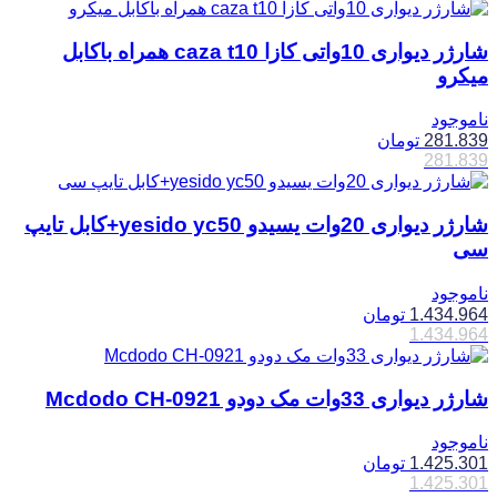
شارژر دیواری 10واتی کازا caza t10 همراه باکابل
میکرو
ناموجود
281.839
تومان
281.839
شارژر دیواری 20وات یسیدو yesido yc50+کابل تایپ
سی
ناموجود
1.434.964
تومان
1.434.964
شارژر دیواری 33وات مک دودو Mcdodo CH-0921
ناموجود
1.425.301
تومان
1.425.301