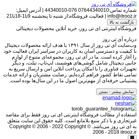
شماره تماس:07644340010
076-44340010
|
آدرس ایمیل:
info@itrooz.ir
|
فعالیت فروشگاه:از شنبه تا پنجشنبه 9تا1-18تا21
بازگشت به بالا
فروشگاه اینترنتی ای تی روز، خرید آنلاین محصولات دیجیتالی
درباره آی تی روز
وب‌سایت آی تی روز از سال ۱۳۹۱ با هدف ارائه محصولات دیجیتال
با کیفیت و دسترسی آسان به کاربران در سراسر ایران فعالیت خود
را آغاز کرده است. ما در آی تی روز، مجموعه‌ای متنوع از لوازم
جانبی دیجیتال شامل گوشی‌های هوشمند، لپ‌تاپ، تبلت، و دیگر
تجهیزات فناوری را با امکان پرداخت آنلاین امن و ارسال سریع به
تمامی نقاط کشور فراهم کرده‌ایم. رضایت مشتریان و ارائه خدمات
پشتیبانی حرفه‌ای از مهم‌ترین اصول ما در این سال‌ها بوده است.
نمایش بیشتر
- بستن
استفاده از مطالب فروشگاه اینترنتی ای تی روز فقط برای مقاصد
غیرتجاری و با ذکر منبع بلامانع است. کلیه حقوق این سایت متعلق
به ای تی روز می‌باشد. Copyright © 2006 - 2022
Copyright ©
2006 - 2018 itrooz.ir