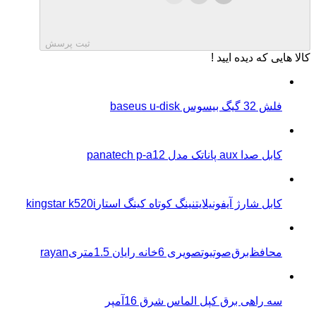
ثبت پرسش
کالا هایی که دیده ایید !
فلش 32 گیگ بیسوس baseus u-disk
کابل صدا aux پاناتک مدل panatech p-a12
کابل شارژ آیفونیلایتنینگ کوتاه کینگ استارkingstar k520i
محافظ‌برق‌صوتیو‌تصویری 6خانه رایان 1.5متریrayan
سه راهی برق کپل الماس شرق 16آمپر