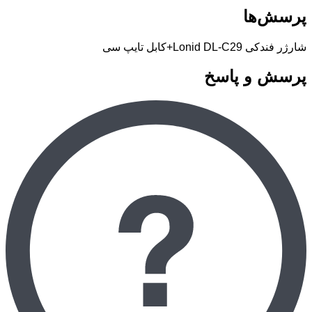
پرسش‌ها
شارژر فندکی Lonid DL-C29+کابل تایپ سی
پرسش و پاسخ