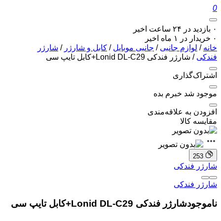
0
۰ بازدید در ۲۴ ساعت اخیر
۰ خریدار در ۱ ماه اخیر
خانه
/
لوازم جانبی
/
جانبی موبایل
/
کابل و شارژر
/
شارژر
فندکی
/ شارژر فندکی Lonid DL-C29+کابل تایپ سی
اشتراک‌گذاری
موجود شد خبرم بده
افزودن به علاقه‌مندی
مقایسه کالا
253
شارژر فندکی
شارژر فندکی
ناموجود
شارژر فندکی Lonid DL-C29+کابل تایپ سی