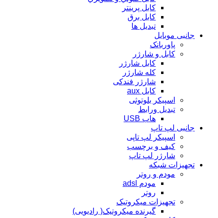
کابل پرینتر
کابل برق
تبدیل ها
جانبی موبایل
پاوربانک
کابل و شارژر
کابل شارژر
کله شارژر
شارژر فندکی
کابل aux
اسپیکر بلوتوثی
تبدیل ورابط
هاب USB
جانبی لپ تاپ
اسپیکر لپ تاپی
کیف و برچسب
شارژر لپ تاپ
تجهیزات شبکه
مودم و روتر
مودم adsl
روتر
تجهیزات میکروتیک
گیرنده میکروتیک( رادیویی)