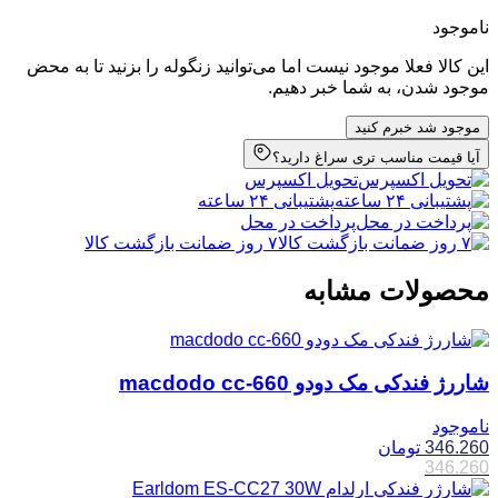
ناموجود
این کالا فعلا موجود نیست اما می‌توانید زنگوله را بزنید تا به محض
موجود شدن، به شما خبر دهیم.
موجود شد خبرم کنید
آیا قیمت مناسب تری سراغ دارید؟
تحویل اکسپرس
پشتیبانی ۲۴ ساعته
پرداخت در محل
۷ روز ضمانت بازگشت کالا
محصولات مشابه
شاررژ فندکی مک دودو macdodo cc-660
ناموجود
346.260
تومان
346.260