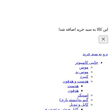
این کالا به سبد خرید اضافه شد!
برو به سبد خرید
جانبی کامپیوتر
موس
موس پد
کیبرد
هدست و هدفون
هدست
هدفون
اسپیکر
گیم پد(دسته بازی)
کابل و تبدیل
كابل صوتي و تصويري