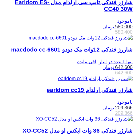
شارژر فندکی تایپ سی ارلدام مدل Earldom ES-
CC40 30W
ناموجود
580.000
تومان
580.400
شاررژ فندکی 12وات مک دودو macdodo cc-6601
تنها 1 عدد در انبار باقی مانده
642.600
تومان
642.600
شارژر فندکی ارلدام earldom cc19
ناموجود
209.366
تومان
209.366
شارژر فندکی 36 وات ایکس او مدل XO-CC52