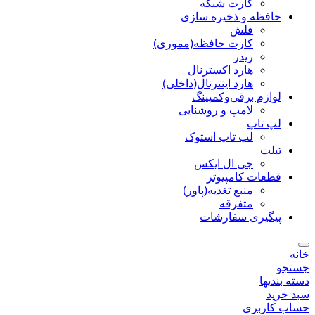
کارت شبکه
حافظه و ذخیره سازی
فلش
کارت حافظه(مموری)
ریدر
هارد اکسترنال
هارد اینترنال(داخلی)
لوازم برقی‌وکمپینگ
لامپ و روشنایی
لپ تاپ
لپ تاپ استوک
تبلت
جی ال ایکس
قطعات کامپیوتر
منبع تغذیه(پاور)
متفرقه
پیگیری سفارشات
خانه
جستجو
دسته بندیها
سبد خرید
حساب کاربری