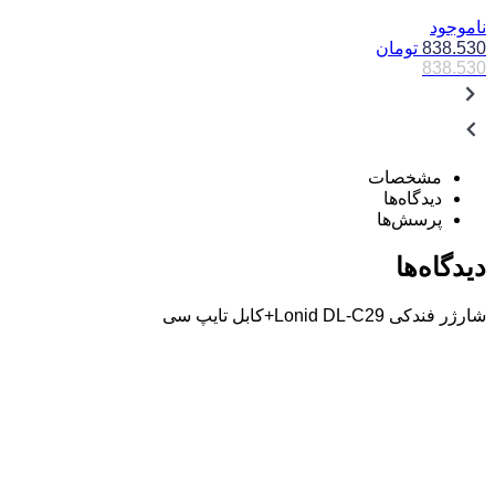
ناموجود
838.530
تومان
838.530
مشخصات
دیدگاه‌ها
پرسش‌ها
دیدگاه‌ها
شارژر فندکی Lonid DL-C29+کابل تایپ سی