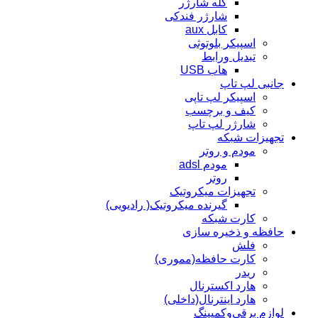
کله شارژر
شارژر فندکی
کابل aux
اسپیکر بلوتوثی
تبدیل ورابط
هاب USB
جانبی لپ تاپ
اسپیکر لپ تاپی
کیف و برچسب
شارژر لپ تاپ
تجهیزات شبکه
مودم و روتر
مودم adsl
روتر
تجهیزات میکروتیک
گیرنده میکروتیک( رادیویی)
کارت شبکه
حافظه و ذخیره سازی
فلش
کارت حافظه(مموری)
ریدر
هارد اکسترنال
هارد اینترنال(داخلی)
لوازم برقی‌وکمپینگ