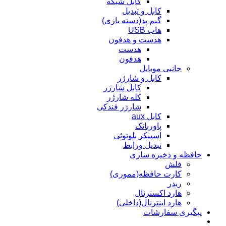
کابل شبکه
کابل و تبدیل
گیم پد(دسته بازی)
هاب USB
هدست و هدفون
هدست
هدفون
جانبی موبایل
کابل و شارژر
کابل شارژر
کله شارژر
شارژر فندکی
کابل aux
پاوربانک
اسپیکر بلوتوثی
تبدیل ورابط
حافظه و ذخیره سازی
فلش
کارت حافظه(مموری)
ریدر
هارد اکسترنال
هارد اینترنال(داخلی)
پیگیری سفارشات