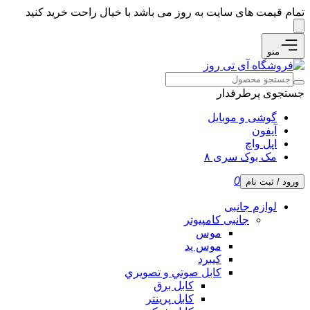
تمام قیمت های سایت به روز می باشد با خیال راحت خرید کنید
منو
جستجوی پرطرفدار
گوشی و موبایل
آیفون
اپل واچ
مک بوک سری ۸
0
ورود / ثبت نام
لوازم جانبی
جانبی کامپیوتر
موس
موس پد
کیبرد
كابل صوتي و تصويري
کابل برق
کابل پرینتر