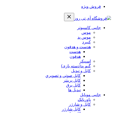
فروش ویژه
جانبی کامپیوتر
موس
موس پد
کیبرد
هدست و هدفون
هدست
هدفون
اسپیکر
گیم پد(دسته بازی)
کابل و تبدیل
كابل صوتي و تصويري
کابل پرینتر
کابل برق
تبدیل ها
جانبی موبایل
پاوربانک
کابل و شارژر
کابل شارژر