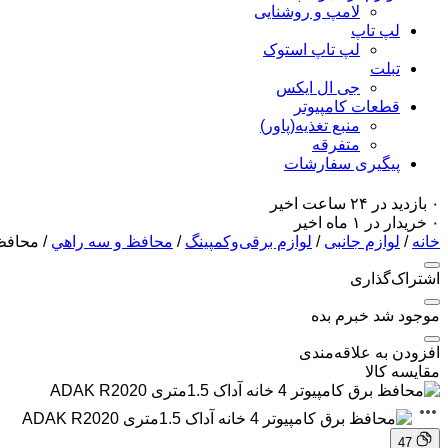
لامپ و روشنایی
لپ تاپ
لپ تاپ استوک
تبلت
جی ال ایکس
قطعات کامپیوتر
منبع تغذیه(پاور)
متفرقه
پیگیری سفارشات
۰ بازدید در ۲۴ ساعت اخیر
۰ خریدار در ۱ ماه اخیر
خانه
/
لوازم جانبی
/
لوازم برقی‌وکمپینگ
/
محافظ و سه راهي
/ محافظ برق کامپیو
اشتراک‌گذاری
موجود شد خبرم بده
افزودن به علاقه‌مندی
مقایسه کالا
47