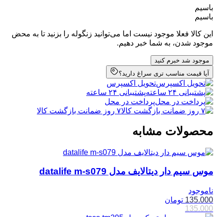
باسیم
باسیم
این کالا فعلا موجود نیست اما می‌توانید زنگوله را بزنید تا به محض
موجود شدن، به شما خبر دهیم.
موجود شد خبرم کنید
آیا قیمت مناسب تری سراغ دارید؟
تحویل اکسپرس
پشتیبانی ۲۴ ساعته
پرداخت در محل
۷ روز ضمانت بازگشت کالا
محصولات مشابه
موس سیم دار دیتالایف مدل datalife m-s079
ناموجود
135.000
تومان
135.000