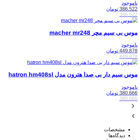
ناموجود
386.522
تومان
386.522
موس بی سیم مچر macher mr248
ناموجود
449.878
تومان
449.878
موس سیم دار بی صدا هترون مدل hatron hm408sl
ناموجود
380.666
تومان
380.666
مشخصات
دیدگاه‌ها