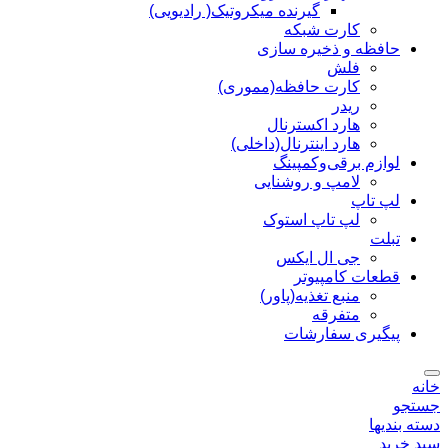
گیرنده میکروتیک( رادیویی)
کارت شبکه
حافظه و ذخیره سازی
فلش
کارت حافظه(مموری)
ریدر
هارد اکسترنال
هارد اینترنال(داخلی)
لوازم برقی‌وکمپینگ
لامپ و روشنایی
لپ تاپ
لپ تاپ استوک
تبلت
جی ال ایکس
قطعات کامپیوتر
منبع تغذیه(پاور)
متفرقه
پیگیری سفارشات
خانه
جستجو
دسته بندیها
سبد خرید