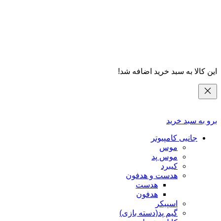
این کالا به سبد خرید اضافه شد!
برو به سبد خرید
جانبی کامپیوتر
موس
موس پد
کیبرد
هدست و هدفون
هدست
هدفون
اسپیکر
گیم پد(دسته بازی)