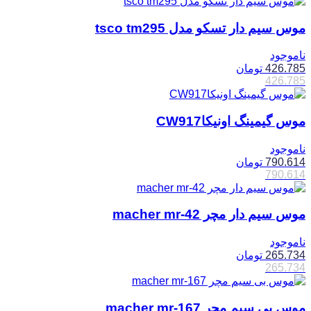
موس سیم دار تسکو مدل tsco tm295
ناموجود
426.785
تومان
426.785
موس گیمینگ اونیکاCW917
ناموجود
790.614
تومان
790.614
موس سیم دار مچر macher mr-42
ناموجود
265.734
تومان
265.734
موس بی سیم مچر macher mr-167