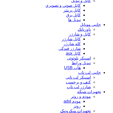
کابل و تبدیل
كابل صوتي و تصويري
کابل پرینتر
کابل برق
تبدیل ها
جانبی موبایل
پاوربانک
کابل و شارژر
کابل شارژر
کله شارژر
شارژر فندکی
کابل aux
اسپیکر بلوتوثی
تبدیل ورابط
هاب USB
جانبی لپ تاپ
اسپیکر لپ تاپی
کیف و برچسب
شارژر لپ تاپ
تجهیزات شبکه
مودم و روتر
مودم adsl
روتر
تجهیزات میکروتیک