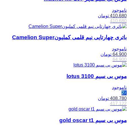
ناموجود
410.680
تومان
410.680
باتری چهارتایی نیم قلمی کملیونCamelion Super
ناموجود
64.900
تومان
64.900
موس بی سیم lotus 3100
ناموجود
2٪
408.780
تومان
417.122
موس بی سیم gold oscar t1