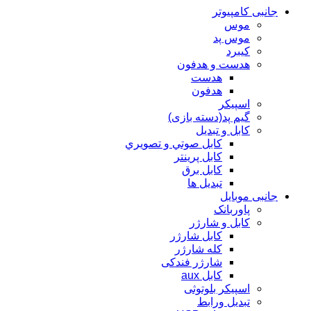
جانبی کامپیوتر
موس
موس پد
کیبرد
هدست و هدفون
هدست
هدفون
اسپیکر
گیم پد(دسته بازی)
کابل و تبدیل
كابل صوتي و تصويري
کابل پرینتر
کابل برق
تبدیل ها
جانبی موبایل
پاوربانک
کابل و شارژر
کابل شارژر
کله شارژر
شارژر فندکی
کابل aux
اسپیکر بلوتوثی
تبدیل ورابط