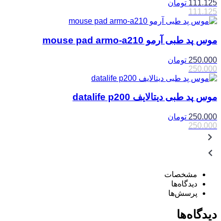
111.125
تومان
111.125
موس پد طبی آرمو mouse pad armo-a210
250.000
تومان
250.000
موس پد طبی دیتالایف datalife p200
250.000
تومان
250.000
مشخصات
دیدگاه‌ها
پرسش‌ها
دیدگاه‌ها