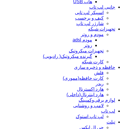
هاب USB
جانبی لپ تاپ
اسپیکر لپ تاپی
کیف و برچسب
شارژر لپ تاپ
تجهیزات شبکه
مودم و روتر
مودم adsl
روتر
تجهیزات میکروتیک
گیرنده میکروتیک( رادیویی)
کارت شبکه
حافظه و ذخیره سازی
فلش
کارت حافظه(مموری)
ریدر
هارد اکسترنال
هارد اینترنال(داخلی)
لوازم برقی‌وکمپینگ
لامپ و روشنایی
لپ تاپ
لپ تاپ استوک
تبلت
جی ال ایکس