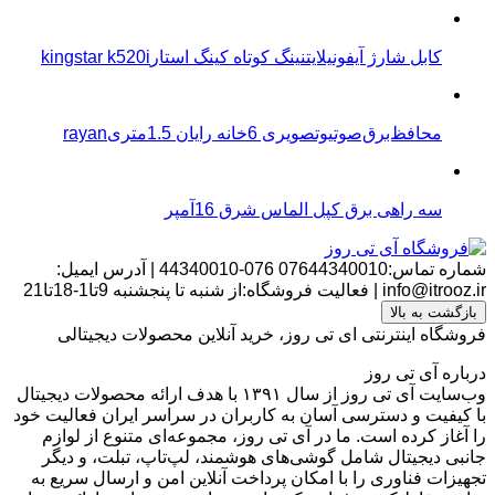
کابل شارژ آیفونیلایتنینگ کوتاه کینگ استارkingstar k520i
محافظ‌برق‌صوتیو‌تصویری 6خانه رایان 1.5متریrayan
سه راهی برق کپل الماس شرق 16آمپر
شماره تماس:07644340010
076-44340010
|
آدرس ایمیل:
info@itrooz.ir
|
فعالیت فروشگاه:از شنبه تا پنجشنبه 9تا1-18تا21
بازگشت به بالا
فروشگاه اینترنتی ای تی روز، خرید آنلاین محصولات دیجیتالی
درباره آی تی روز
وب‌سایت آی تی روز از سال ۱۳۹۱ با هدف ارائه محصولات دیجیتال
با کیفیت و دسترسی آسان به کاربران در سراسر ایران فعالیت خود
را آغاز کرده است. ما در آی تی روز، مجموعه‌ای متنوع از لوازم
جانبی دیجیتال شامل گوشی‌های هوشمند، لپ‌تاپ، تبلت، و دیگر
تجهیزات فناوری را با امکان پرداخت آنلاین امن و ارسال سریع به