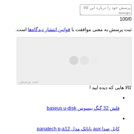
100/0
ثبت پرسش به معنی موافقت با
قوانین انتشار دیدگاه‌ها
است.
ثبت پرسش
کالا هایی که دیده ایید !
فلش 32 گیگ بیسوس baseus u-disk
کابل صدا aux پاناتک مدل panatech p-a12