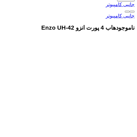
جانبی کامپیوتر
جانبی کامپیوتر
ناموجود
هاب 4 پورت انزو Enzo UH-42