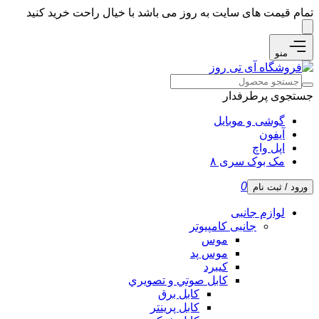
تمام قیمت های سایت به روز می باشد با خیال راحت خرید کنید
منو
جستجوی پرطرفدار
گوشی و موبایل
آیفون
اپل واچ
مک بوک سری ۸
0
ورود / ثبت نام
لوازم جانبی
جانبی کامپیوتر
موس
موس پد
کیبرد
كابل صوتي و تصويري
کابل برق
کابل پرینتر