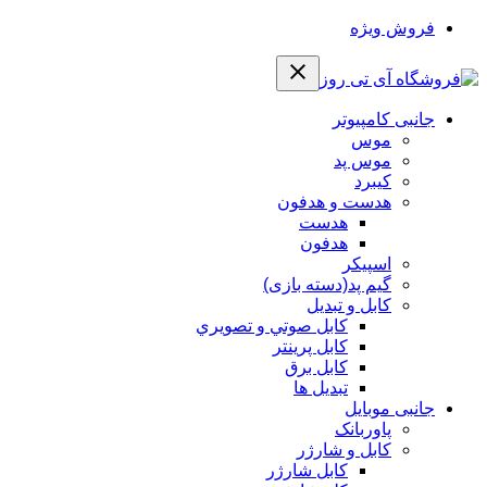
فروش ویژه
جانبی کامپیوتر
موس
موس پد
کیبرد
هدست و هدفون
هدست
هدفون
اسپیکر
گیم پد(دسته بازی)
کابل و تبدیل
كابل صوتي و تصويري
کابل پرینتر
کابل برق
تبدیل ها
جانبی موبایل
پاوربانک
کابل و شارژر
کابل شارژر