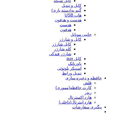
کابل شبکه
کابل و تبدیل
گیم پد(دسته بازی)
هاب USB
هدست و هدفون
هدست
هدفون
جانبی موبایل
کابل و شارژر
کابل شارژر
کله شارژر
شارژر فندکی
کابل aux
پاوربانک
اسپیکر بلوتوثی
تبدیل ورابط
حافظه و ذخیره سازی
فلش
کارت حافظه(مموری)
ریدر
هارد اکسترنال
هارد اینترنال(داخلی)
پیگیری سفارشات