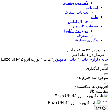
لامپ و روشنایی
لپ تاپ
لپ تاپ استوک
تبلت
جی ال ایکس
قطعات کامپیوتر
منبع تغذیه(پاور)
متفرقه
پیگیری سفارشات
۰ بازدید در ۲۴ ساعت اخیر
۰ خریدار در ۱ ماه اخیر
خانه
/
لوازم جانبی
/
جانبی کامپیوتر
/ هاب 4 پورت انزو Enzo UH-42
اشتراک‌گذاری
موجود شد خبرم بده
افزودن به علاقه‌مندی
مقایسه کالا
327