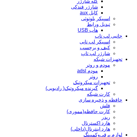
کله شارژر
شارژر فندکی
کابل aux
اسپیکر بلوتوثی
تبدیل ورابط
هاب USB
جانبی لپ تاپ
اسپیکر لپ تاپی
کیف و برچسب
شارژر لپ تاپ
تجهیزات شبکه
مودم و روتر
مودم adsl
روتر
تجهیزات میکروتیک
گیرنده میکروتیک( رادیویی)
کارت شبکه
حافظه و ذخیره سازی
فلش
کارت حافظه(مموری)
ریدر
هارد اکسترنال
هارد اینترنال(داخلی)
لوازم برقی‌وکمپینگ