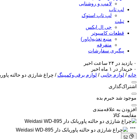
لامپ و روشنایی
لپ تاپ
لپ تاپ استوک
تبلت
جی ال ایکس
قطعات کامپیوتر
منبع تغذیه(پاور)
متفرقه
پیگیری سفارشات
۰ بازدید در ۲۴ ساعت اخیر
۰ خریدار در ۱ ماه اخیر
خانه
/
لوازم جانبی
/
لوازم برقی‌وکمپینگ
/ چراغ شارژی دو حالته پاوربانک دار -895
اشتراک‌گذاری
موجود شد خبرم بده
افزودن به علاقه‌مندی
مقایسه کالا
52