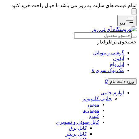
تمام قیمت های سایت به روز می باشد با خیال راحت خرید کنید
منو
جستجوی پرطرفدار
گوشی و موبایل
آیفون
اپل واچ
مک بوک سری ۸
0
ورود / ثبت نام
لوازم جانبی
جانبی کامپیوتر
موس
موس پد
کیبرد
كابل صوتي و تصويري
کابل برق
کابل پرینتر