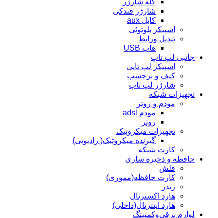
کله شارژر
شارژر فندکی
کابل aux
اسپیکر بلوتوثی
تبدیل ورابط
هاب USB
جانبی لپ تاپ
اسپیکر لپ تاپی
کیف و برچسب
شارژر لپ تاپ
تجهیزات شبکه
مودم و روتر
مودم adsl
روتر
تجهیزات میکروتیک
گیرنده میکروتیک( رادیویی)
کارت شبکه
حافظه و ذخیره سازی
فلش
کارت حافظه(مموری)
ریدر
هارد اکسترنال
هارد اینترنال(داخلی)
لوازم برقی‌وکمپینگ