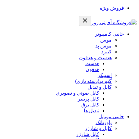
فروش ویژه
جانبی کامپیوتر
موس
موس پد
کیبرد
هدست و هدفون
هدست
هدفون
اسپیکر
گیم پد(دسته بازی)
کابل و تبدیل
كابل صوتي و تصويري
کابل پرینتر
کابل برق
تبدیل ها
جانبی موبایل
پاوربانک
کابل و شارژر
کابل شارژر