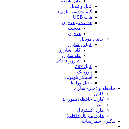
کابل شبکه
کابل و تبدیل
گیم پد(دسته بازی)
هاب USB
هدست و هدفون
هدست
هدفون
جانبی موبایل
کابل و شارژر
کابل شارژر
کله شارژر
شارژر فندکی
کابل aux
پاوربانک
اسپیکر بلوتوثی
تبدیل ورابط
حافظه و ذخیره سازی
فلش
کارت حافظه(مموری)
ریدر
هارد اکسترنال
هارد اینترنال(داخلی)
پیگیری سفارشات