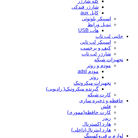
کله شارژر
شارژر فندکی
کابل aux
اسپیکر بلوتوثی
تبدیل ورابط
هاب USB
جانبی لپ تاپ
اسپیکر لپ تاپی
کیف و برچسب
شارژر لپ تاپ
تجهیزات شبکه
مودم و روتر
مودم adsl
روتر
تجهیزات میکروتیک
گیرنده میکروتیک( رادیویی)
کارت شبکه
حافظه و ذخیره سازی
فلش
کارت حافظه(مموری)
ریدر
هارد اکسترنال
هارد اینترنال(داخلی)
لوازم برقی‌وکمپینگ