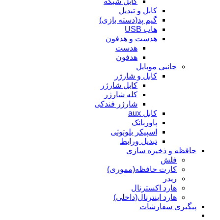
کابل شبکه
کابل و تبدیل
گیم پد(دسته بازی)
هاب USB
هدست و هدفون
هدست
هدفون
جانبی موبایل
کابل و شارژر
کابل شارژر
کله شارژر
شارژر فندکی
کابل aux
پاوربانک
اسپیکر بلوتوثی
تبدیل ورابط
حافظه و ذخیره سازی
فلش
کارت حافظه(مموری)
ریدر
هارد اکسترنال
هارد اینترنال(داخلی)
پیگیری سفارشات