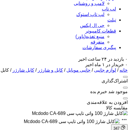
لامپ و روشنایی
لپ تاپ
لپ تاپ استوک
تبلت
جی ال ایکس
قطعات کامپیوتر
منبع تغذیه(پاور)
متفرقه
پیگیری سفارشات
۰ بازدید در ۲۴ ساعت اخیر
۰ خریدار در ۱ ماه اخیر
خانه
/
لوازم جانبی
/
جانبی موبایل
/
کابل و شارژر
/
کابل شارژر
/ کابل شارژ 100 واتی ت
اشتراک‌گذاری
موجود شد خبرم بده
افزودن به علاقه‌مندی
مقایسه کالا
347