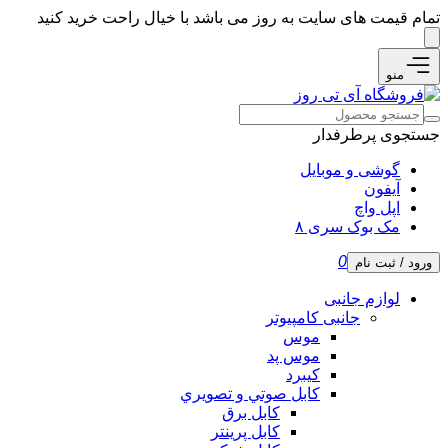
تمام قیمت های سایت به روز می باشد با خیال راحت خرید کنید
منو
جستجوی پرطرفدار
گوشی و موبایل
آیفون
اپل واچ
مک بوک سری ۸
0
ورود / ثبت نام
لوازم جانبی
جانبی کامپیوتر
موس
موس پد
کیبرد
كابل صوتي و تصويري
کابل برق
کابل پرینتر