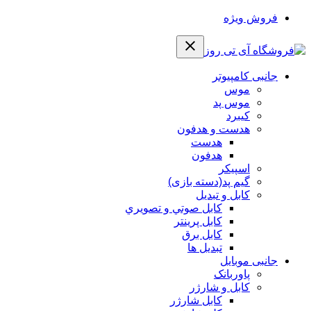
فروش ویژه
جانبی کامپیوتر
موس
موس پد
کیبرد
هدست و هدفون
هدست
هدفون
اسپیکر
گیم پد(دسته بازی)
کابل و تبدیل
كابل صوتي و تصويري
کابل پرینتر
کابل برق
تبدیل ها
جانبی موبایل
پاوربانک
کابل و شارژر
کابل شارژر