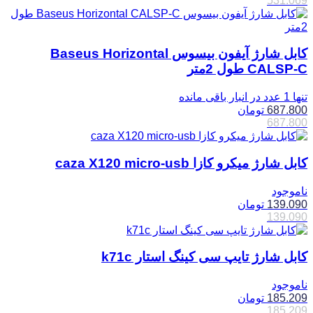
531.069
کابل شارژ آیفون بیسوس Baseus Horizontal
CALSP-C طول 2متر
تنها 1 عدد در انبار باقی مانده
687.800
تومان
687.800
کابل شارژ میکرو کازا caza X120 micro-usb
ناموجود
139.090
تومان
139.090
کابل شارژ تایپ سی کینگ استار k71c
ناموجود
185.209
تومان
185.209