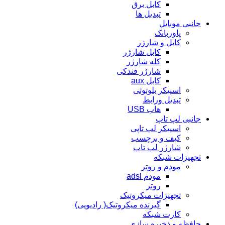
کابل برق
تبدیل ها
جانبی موبایل
پاوربانک
کابل و شارژر
کابل شارژر
کله شارژر
شارژر فندکی
کابل aux
اسپیکر بلوتوثی
تبدیل ورابط
هاب USB
جانبی لپ تاپ
اسپیکر لپ تاپی
کیف و برچسب
شارژر لپ تاپ
تجهیزات شبکه
مودم و روتر
مودم adsl
روتر
تجهیزات میکروتیک
گیرنده میکروتیک( رادیویی)
کارت شبکه
حافظه و ذخیره سازی