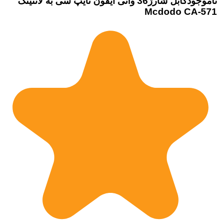
ناموجود
کابل شارژ36 واتی آیفون تایپ سی به لاتنینگ
Mcdodo CA-571