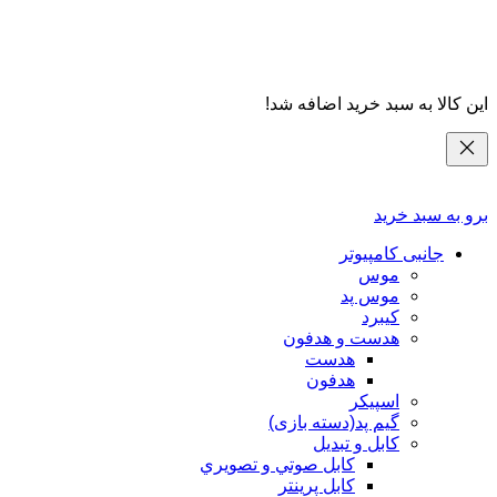
این کالا به سبد خرید اضافه شد!
برو به سبد خرید
جانبی کامپیوتر
موس
موس پد
کیبرد
هدست و هدفون
هدست
هدفون
اسپیکر
گیم پد(دسته بازی)
کابل و تبدیل
كابل صوتي و تصويري
کابل پرینتر