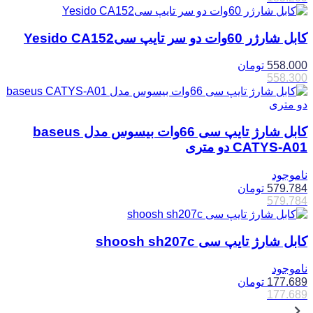
کابل شارژر 60وات دو سر تایپ سیYesido CA152
558.000
تومان
558.300
کابل شارژ تایپ سی 66وات بیسوس مدل baseus
CATYS-A01 دو متری
ناموجود
579.784
تومان
579.784
کابل شارژ تایپ سی shoosh sh207c
ناموجود
177.689
تومان
177.689