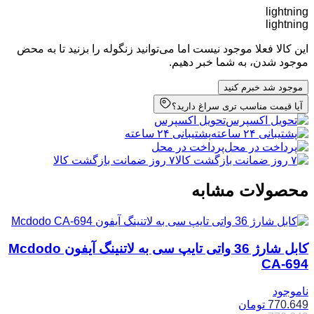
lightning
lightning
این کالا فعلا موجود نیست اما می‌توانید زنگوله را بزنید تا به محض
موجود شدن، به شما خبر دهیم.
موجود شد خبرم کنید
آیا قیمت مناسب تری سراغ دارید؟
تحویل اکسپرس
پشتیبانی ۲۴ ساعته
پرداخت در محل
۷ روز ضمانت بازگشت کالا
محصولات مشابه
کابل شارژ 36 واتی تایپ سی به لاتنینگ آیفون Mcdodo
CA-694
ناموجود
770.649
تومان