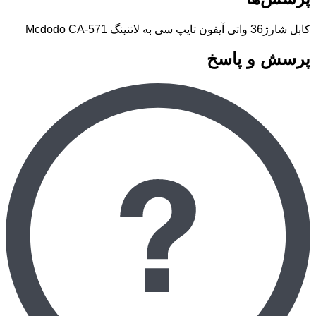
کابل شارژ36 واتی آیفون تایپ سی به لاتنینگ Mcdodo CA-571
پرسش و پاسخ