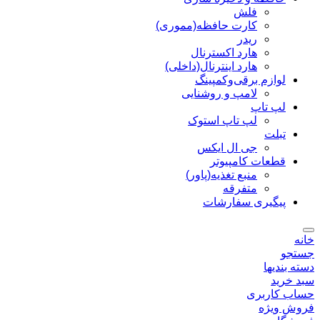
فلش
کارت حافظه(مموری)
ریدر
هارد اکسترنال
هارد اینترنال(داخلی)
لوازم برقی‌وکمپینگ
لامپ و روشنایی
لپ تاپ
لپ تاپ استوک
تبلت
جی ال ایکس
قطعات کامپیوتر
منبع تغذیه(پاور)
متفرقه
پیگیری سفارشات
خانه
جستجو
دسته بندیها
سبد خرید
حساب کاربری
فروش ویژه