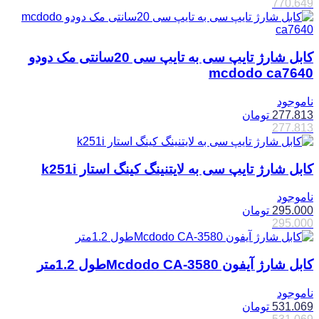
770.649
کابل شارژ تایپ سی به تایپ سی 20سانتی مک دودو
mcdodo ca7640
ناموجود
277.813
تومان
277.813
کابل شارژ تایپ سی به لایتنینگ کینگ استار k251i
ناموجود
295.000
تومان
295.000
کابل شارژ آیفون Mcdodo CA-3580طول 1.2متر
ناموجود
531.069
تومان