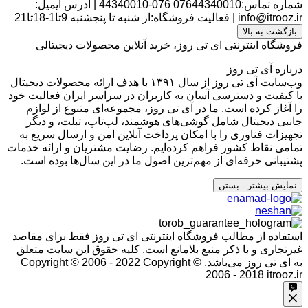
شماره تماس:07644340010
076-44340010
|
آدرس ایمیل:
info@itrooz.ir
|
فعالیت فروشگاه:از شنبه تا پنجشنبه 9تا1-18تا21
بازگشت به بالا
فروشگاه اینترنتی ای تی روز، خرید آنلاین محصولات دیجیتالی
درباره آی تی روز
وب‌سایت آی تی روز از سال ۱۳۹۱ با هدف ارائه محصولات دیجیتال
با کیفیت و دسترسی آسان به کاربران در سراسر ایران فعالیت خود
را آغاز کرده است. ما در آی تی روز، مجموعه‌ای متنوع از لوازم
جانبی دیجیتال شامل گوشی‌های هوشمند، لپ‌تاپ، تبلت، و دیگر
تجهیزات فناوری را با امکان پرداخت آنلاین امن و ارسال سریع به
تمامی نقاط کشور فراهم کرده‌ایم. رضایت مشتریان و ارائه خدمات
پشتیبانی حرفه‌ای از مهم‌ترین اصول ما در این سال‌ها بوده است.
نمایش بیشتر
- بستن
استفاده از مطالب فروشگاه اینترنتی ای تی روز فقط برای مقاصد
غیرتجاری و با ذکر منبع بلامانع است. کلیه حقوق این سایت متعلق
به ای تی روز می‌باشد. Copyright © 2006 - 2022
Copyright ©
2006 - 2018 itrooz.ir