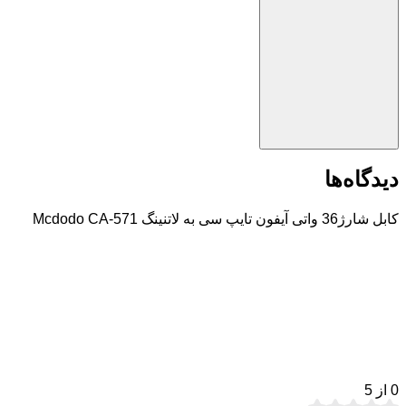
دیدگاه‌ها
کابل شارژ36 واتی آیفون تایپ سی به لاتنینگ Mcdodo CA-571
0
از 5