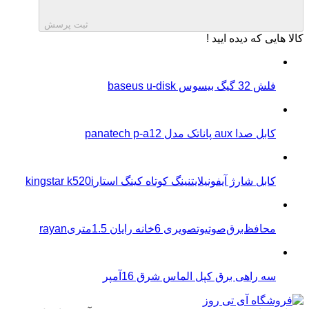
ثبت پرسش
کالا هایی که دیده ایید !
فلش 32 گیگ بیسوس baseus u-disk
کابل صدا aux پاناتک مدل panatech p-a12
کابل شارژ آیفونیلایتنینگ کوتاه کینگ استارkingstar k520i
محافظ‌برق‌صوتیو‌تصویری 6خانه رایان 1.5متریrayan
سه راهی برق کپل الماس شرق 16آمپر