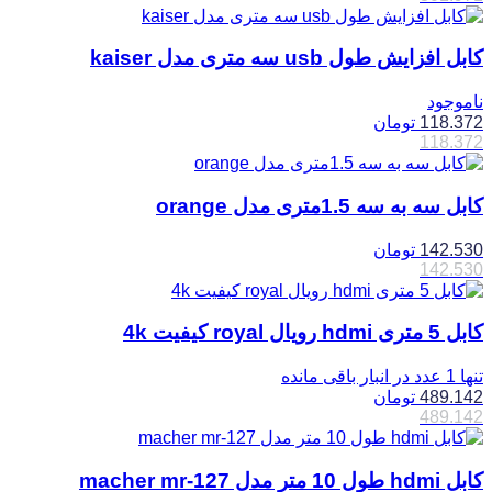
کابل افزایش طول usb سه متری مدل kaiser
ناموجود
118.372
تومان
118.372
کابل سه به سه 1.5متری مدل orange
142.530
تومان
142.530
کابل 5 متری hdmi رویال royal کیفیت 4k
تنها 1 عدد در انبار باقی مانده
489.142
تومان
489.142
کابل hdmi طول 10 متر مدل macher mr-127