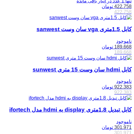
تنها 1 عدد در انبار باقی مانده
422.758
تومان
422.758
کابل 1.5متری vga سان وست sanwest
ناموجود
189.668
تومان
189.668
کابل hdmi سان وست 15 متری sunwest
ناموجود
922.383
تومان
922.383
کابل تبدیل 1.8متری display به hdmi مدل ifortech
ناموجود
301.971
تومان
301.971