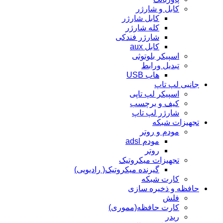
کابل و شارژر
کابل شارژر
کله شارژر
شارژر فندکی
کابل aux
اسپیکر بلوتوثی
تبدیل ورابط
هاب USB
جانبی لپ تاپ
اسپیکر لپ تاپی
کیف و برچسب
شارژر لپ تاپ
تجهیزات شبکه
مودم و روتر
مودم adsl
روتر
تجهیزات میکروتیک
گیرنده میکروتیک( رادیویی)
کارت شبکه
حافظه و ذخیره سازی
فلش
کارت حافظه(مموری)
ریدر