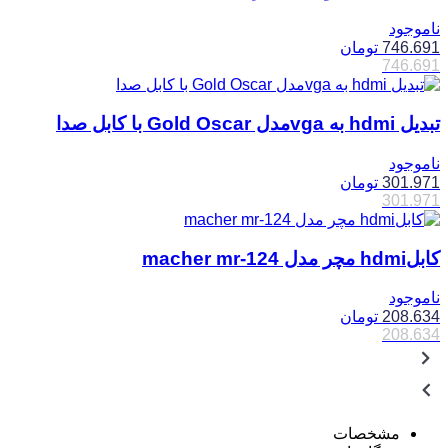
ناموجود
746.691
تومان
746.691
تبدیل hdmi به vgaمدل Gold Oscar با کابل صدا
ناموجود
301.971
تومان
301.971
کابلhdmi مچر مدل macher mr-124
ناموجود
208.634
تومان
208.634
مشخصات