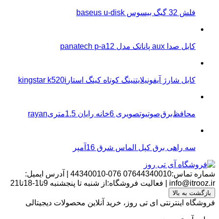
فلش 32 گیگ بیسوس baseus u-disk
کابل صدا aux پاناتک مدل panatech p-a12
کابل شارژ آیفونیلایتنینگ کوتاه کینگ استارkingstar k520i
محافظ‌برق‌صوتیو‌تصویری 6خانه رایان 1.5متریrayan
سه راهی برق کپل الماس شرق 16آمپر
بازگشت
شماره تماس:07644340010
076-44340010
|
آدرس ایمیل:
info@itrooz.ir
|
فعالیت فروشگاه:از شنبه تا پنجشنبه 9تا1-18تا21
بازگشت به بالا
فروشگاه اینترنتی ای تی روز، خرید آنلاین محصولات دیجیتالی