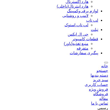
هارد اکسترنال
هارد اینترنال(داخلی)
لوازم برقی‌وکمپینگ
لامپ و روشنایی
لپ تاپ
لپ تاپ استوک
تبلت
جی ال ایکس
قطعات کامپیوتر
منبع تغذیه(پاور)
متفرقه
پیگیری سفارشات
خانه
جستجو
دسته بندیها
سبد خرید
حساب کاربری
فروش ویژه
فروشگاه
مقاله
تماس با ما
رسمی