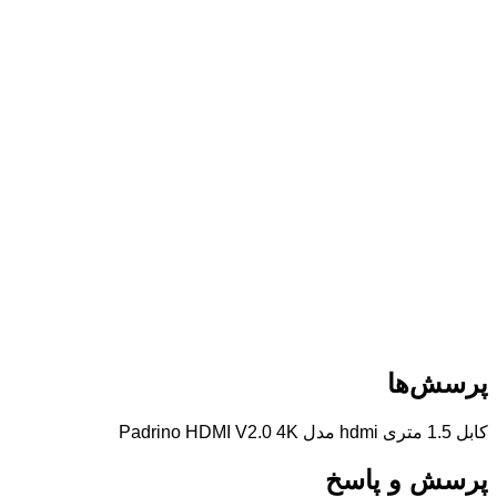
دیدگاه شما در صفحه محصول با نام کاربر نمایش داده می‌شود
چرا راضی نبودید؟
پرسش‌ها
لطفاً دلیل نارضایتی‌تون رو انتخاب کنید تا خدمات بهتری بدیم.
کابل 1.5 متری hdmi مدل Padrino HDMI V2.0 4K
پرسش و پاسخ