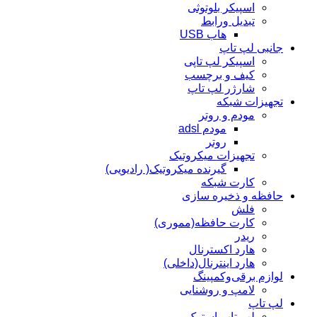
اسپیکر بلوتوثی
تبدیل ورابط
هاب USB
جانبی لپ تاپ
اسپیکر لپ تاپی
کیف و برچسب
شارژر لپ تاپ
تجهیزات شبکه
مودم و روتر
مودم adsl
روتر
تجهیزات میکروتیک
گیرنده میکروتیک( رادیویی)
کارت شبکه
حافظه و ذخیره سازی
فلش
کارت حافظه(مموری)
ریدر
هارد اکسترنال
هارد اینترنال(داخلی)
لوازم برقی‌وکمپینگ
لامپ و روشنایی
لپ تاپ
لپ تاپ استوک