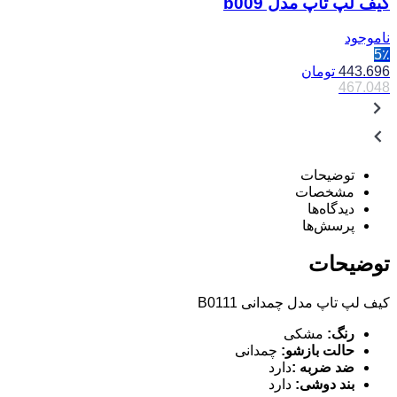
کیف لپ تاپ مدل b009
ناموجود
5٪
443.696
تومان
467.048
توضیحات
مشخصات
دیدگاه‌ها
پرسش‌ها
توضیحات
کیف لپ تاپ مدل چمدانی B0111
رنگ:
مشکی
حالت بازشو:
چمدانی
ضد ضربه :
دارد
بند دوشی:
دارد