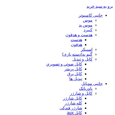
برو به سبد خرید
جانبی کامپیوتر
موس
موس پد
کیبرد
هدست و هدفون
هدست
هدفون
اسپیکر
گیم پد(دسته بازی)
کابل و تبدیل
كابل صوتي و تصويري
کابل پرینتر
کابل برق
تبدیل ها
جانبی موبایل
پاوربانک
کابل و شارژر
کابل شارژر
کله شارژر
شارژر فندکی
کابل aux