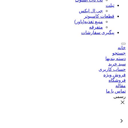
تبلت
جی ال ایکس
قطعات کامپیوتر
منبع تغذیه(پاور)
متفرقه
پیگیری سفارشات
خانه
جستجو
دسته بندیها
سبد خرید
حساب کاربری
فروش ویژه
فروشگاه
مقاله
تماس با ما
رسمی