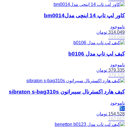
کاور لپ تاپ 14 اینچی مدلbm0014
ناموجود
314.049
تومان
314.049
کیف لپ تاپ مدل b0106
ناموجود
379.335
تومان
379.335
کیف هارد اکسترنال سیبراتون sibraton s-bag310s
ناموجود
5٪
154.528
تومان
162.662