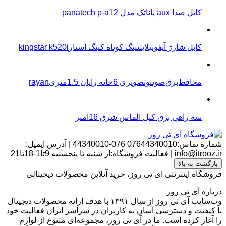
کابل صدا aux پاناتک مدل panatech p-a12
کابل شارژ آیفونیلایتنینگ کوتاه کینگ استارkingstar k520i
محافظ‌برق‌صوتیو‌تصویری 6خانه رایان 1.5متریrayan
سه راهی برق کپل الماس شرق 16آمپر
شماره تماس:07644340010
076-44340010
|
آدرس ایمیل:
info@itrooz.ir
|
فعالیت فروشگاه:از شنبه تا پنجشنبه 9تا1-18تا21
بازگشت به بالا
فروشگاه اینترنتی ای تی روز، خرید آنلاین محصولات دیجیتالی
درباره آی تی روز
وب‌سایت آی تی روز از سال ۱۳۹۱ با هدف ارائه محصولات دیجیتال
با کیفیت و دسترسی آسان به کاربران در سراسر ایران فعالیت خود
را آغاز کرده است. ما در آی تی روز، مجموعه‌ای متنوع از لوازم