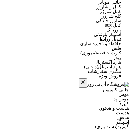
جانبی موبایل
کابل و شارژر
کابل شارژر
کله شارژر
شارژر فندکی
کابل aux
پاوربانک
اسپیکر بلوتوثی
تبدیل ورابط
حافظه و ذخیره سازی
فلش
کارت حافظه(مموری)
ریدر
هارد اکسترنال
هارد اینترنال(داخلی)
پیگیری سفارشات
فروش ویژه
جانبی کامپیوتر
موس
موس پد
کیبرد
هدست و هدفون
هدست
هدفون
اسپیکر
گیم پد(دسته بازی)