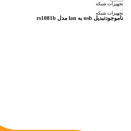
تجهیزات شبکه
تجهیزات شبکه
ناموجود
تبدیل usb به lan مدل rs1081b