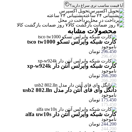
آیا قیمت مناسب تری سراغ دارید؟
تحویل اکسپرس
پشتیبانی ۲۴ ساعته
پرداخت در محل
۷ روز ضمانت بازگشت کالا
محصولات مشابه
کارت شبکه وایرلس تسکو tsco tw1000
ناموجود
296.450
تومان
296.450
کارت شبکه وایرلس آنتن دار xp-w924k
ناموجود
266.200
تومان
266.200
دانگل وای فای آنتن دار مدل usb2 802.lln
ناموجود
175.450
تومان
175.450
کارت شبکه وایرلس آنتن دار alfa uw10s
ناموجود
244.200
تومان
244.200