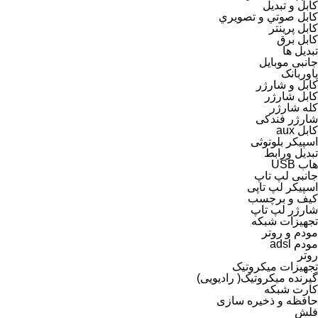
کابل و تبدیل
كابل صوتي و تصويري
کابل پرینتر
کابل برق
تبدیل ها
جانبی موبایل
پاوربانک
کابل و شارژر
کابل شارژر
کله شارژر
شارژر فندکی
کابل aux
اسپیکر بلوتوثی
تبدیل ورابط
هاب USB
جانبی لپ تاپ
اسپیکر لپ تاپی
کیف و برچسب
شارژر لپ تاپ
تجهیزات شبکه
مودم و روتر
مودم adsl
روتر
تجهیزات میکروتیک
گیرنده میکروتیک( رادیویی)
کارت شبکه
حافظه و ذخیره سازی
فلش