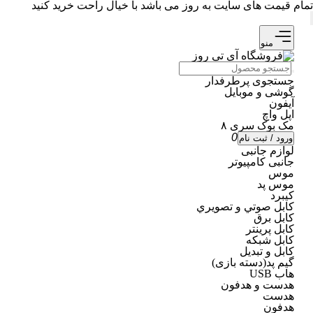
تمام قیمت های سایت به روز می باشد با خیال راحت خرید کنید
منو
جستجوی پرطرفدار
گوشی و موبایل
آیفون
اپل واچ
مک بوک سری ۸
0
ورود / ثبت نام
لوازم جانبی
جانبی کامپیوتر
موس
موس پد
کیبرد
كابل صوتي و تصويري
کابل برق
کابل پرینتر
کابل شبکه
کابل و تبدیل
گیم پد(دسته بازی)
هاب USB
هدست و هدفون
هدست
هدفون