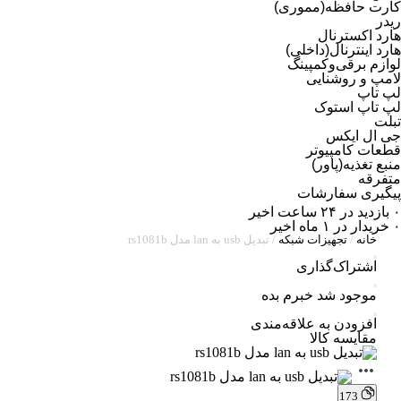
کارت حافظه(مموری)
ریدر
هارد اکسترنال
هارد اینترنال(داخلی)
لوازم برقی‌وکمپینگ
لامپ و روشنایی
لپ تاپ
لپ تاپ استوک
تبلت
جی ال ایکس
قطعات کامپیوتر
منبع تغذیه(پاور)
متفرقه
پیگیری سفارشات
۰ بازدید در ۲۴ ساعت اخیر
۰ خریدار در ۱ ماه اخیر
خانه
/
تجهیزات شبکه
/ تبدیل usb به lan مدل rs1081b
اشتراک‌گذاری
موجود شد خبرم بده
افزودن به علاقه‌مندی
مقایسه کالا
173