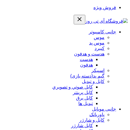
فروش ویژه
جانبی کامپیوتر
موس
موس پد
کیبرد
هدست و هدفون
هدست
هدفون
اسپیکر
گیم پد(دسته بازی)
کابل و تبدیل
كابل صوتي و تصويري
کابل پرینتر
کابل برق
تبدیل ها
جانبی موبایل
پاوربانک
کابل و شارژر
کابل شارژر