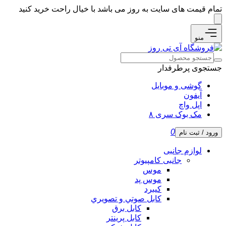
تمام قیمت های سایت به روز می باشد با خیال راحت خرید کنید
منو
جستجوی پرطرفدار
گوشی و موبایل
آیفون
اپل واچ
مک بوک سری ۸
0
ورود / ثبت نام
لوازم جانبی
جانبی کامپیوتر
موس
موس پد
کیبرد
كابل صوتي و تصويري
کابل برق
کابل پرینتر