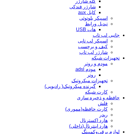
کله شارژر
شارژر فندکی
کابل aux
اسپیکر بلوتوثی
تبدیل ورابط
هاب USB
جانبی لپ تاپ
اسپیکر لپ تاپی
کیف و برچسب
شارژر لپ تاپ
تجهیزات شبکه
مودم و روتر
مودم adsl
روتر
تجهیزات میکروتیک
گیرنده میکروتیک( رادیویی)
کارت شبکه
حافظه و ذخیره سازی
فلش
کارت حافظه(مموری)
ریدر
هارد اکسترنال
هارد اینترنال(داخلی)
لوازم برقی‌وکمپینگ