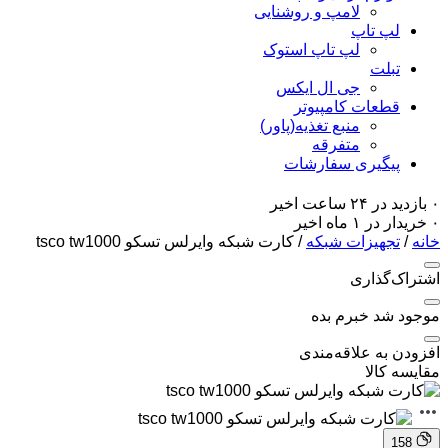
لامپ و روشنایی
لپ تاپ
لپ تاپ استوک
تبلت
جی ال ایکس
قطعات کامپیوتر
منبع تغذیه(پاور)
متفرقه
پیگیری سفارشات
۰ بازدید در ۲۴ ساعت اخیر
۰ خریدار در ۱ ماه اخیر
خانه
/
تجهیزات شبکه
/ کارت شبکه وایرلس تسکو tsco tw1000
اشتراک‌گذاری
موجود شد خبرم بده
افزودن به علاقه‌مندی
مقایسه کالا
158