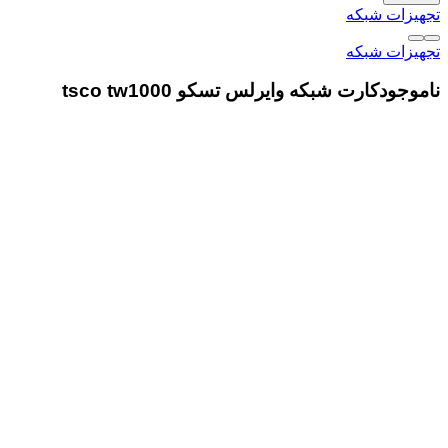
تجهیزات شبکه
تجهیزات شبکه
ناموجود
کارت شبکه وایرلس تسکو tsco tw1000