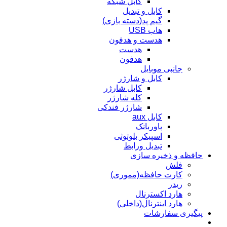
کابل شبکه
کابل و تبدیل
گیم پد(دسته بازی)
هاب USB
هدست و هدفون
هدست
هدفون
جانبی موبایل
کابل و شارژر
کابل شارژر
کله شارژر
شارژر فندکی
کابل aux
پاوربانک
اسپیکر بلوتوثی
تبدیل ورابط
حافظه و ذخیره سازی
فلش
کارت حافظه(مموری)
ریدر
هارد اکسترنال
هارد اینترنال(داخلی)
پیگیری سفارشات