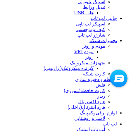
اسپیکر بلوتوثی
تبدیل ورابط
هاب USB
جانبی لپ تاپ
اسپیکر لپ تاپی
کیف و برچسب
شارژر لپ تاپ
تجهیزات شبکه
مودم و روتر
مودم adsl
روتر
تجهیزات میکروتیک
گیرنده میکروتیک( رادیویی)
کارت شبکه
حافظه و ذخیره سازی
فلش
کارت حافظه(مموری)
ریدر
هارد اکسترنال
هارد اینترنال(داخلی)
لوازم برقی‌وکمپینگ
لامپ و روشنایی
لپ تاپ
لپ تاپ استوک