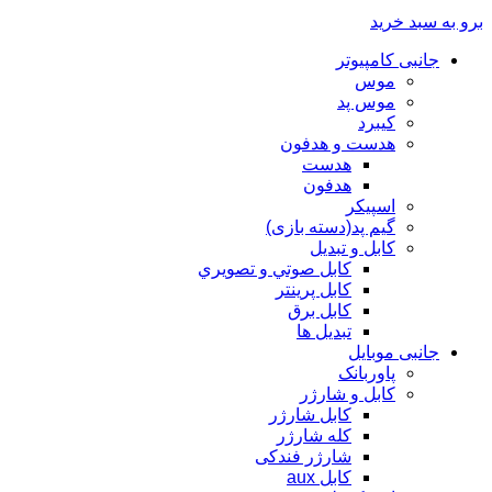
برو به سبد خرید
جانبی کامپیوتر
موس
موس پد
کیبرد
هدست و هدفون
هدست
هدفون
اسپیکر
گیم پد(دسته بازی)
کابل و تبدیل
كابل صوتي و تصويري
کابل پرینتر
کابل برق
تبدیل ها
جانبی موبایل
پاوربانک
کابل و شارژر
کابل شارژر
کله شارژر
شارژر فندکی
کابل aux