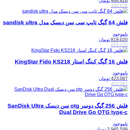
468.826
تومان
468.826
فلش 64 گیگ تایپ سی سن دیسک مدل sandisk ultra
ناموجود
819.020
تومان
819.020
فلش 16 گیگ کینگ استار KingStar Fido KS218
ناموجود
423.087
تومان
423.087
فلش 256 گیگ دوسر otg سن دیسک SanDisk Ultra
Dual Drive Go OTG type-c
ناموجود
2.945.599
تومان