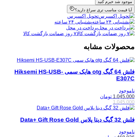
موجود شد خبرم کنید
آیا قیمت مناسب تری سراغ دارید؟
تحویل اکسپرس
پشتیبانی ۲۴ ساعته
پرداخت در محل
۷ روز ضمانت بازگشت کالا
محصولات مشابه
فلش 64 گیگ otg هایک سمی Hiksemi HS-USB-
E307C
ناموجود
1.045.000
تومان
1.045.000
فلش 32 گیگ دیتا پلاس Data+ Gift Rose Gold
ناموجود