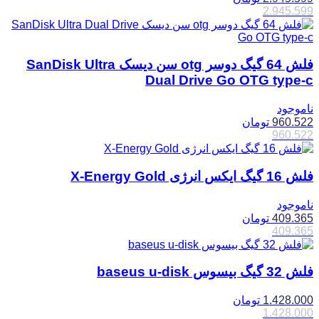
2.945.599
فلش 64 گیگ دوسر otg سن دیسک SanDisk Ultra
Dual Drive Go OTG type-c
ناموجود
960.522
تومان
960.522
فلش 16 گیگ ایکس انرژی X-Energy Gold
ناموجود
409.365
تومان
409.365
فلش 32 گیگ بیسوس baseus u-disk
1.428.000
تومان
1.428.000