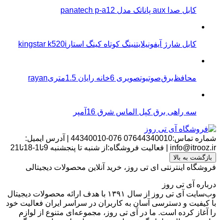
کابل صدا aux پاناتک مدل panatech p-a12
کابل شارژ آیفونیلایتنینگ کوتاه کینگ استارkingstar k520i
محافظ‌برق‌صوتیو‌تصویری 6خانه رایان 1.5متریrayan
سه راهی برق کپل الماس شرق 16آمپر
شماره تماس:07644340010
076-44340010
|
آدرس ایمیل:
info@itrooz.ir
|
فعالیت فروشگاه:از شنبه تا پنجشنبه 9تا1-18تا21
بازگشت به بالا
فروشگاه اینترنتی ای تی روز، خرید آنلاین محصولات دیجیتالی
درباره آی تی روز
وب‌سایت آی تی روز از سال ۱۳۹۱ با هدف ارائه محصولات دیجیتال
با کیفیت و دسترسی آسان به کاربران در سراسر ایران فعالیت خود
را آغاز کرده است. ما در آی تی روز، مجموعه‌ای متنوع از لوازم