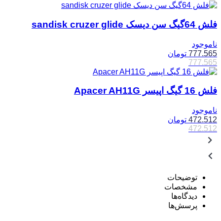
فلش 64گیگ سن دیسک sandisk cruzer glide
ناموجود
777.565
تومان
777.565
فلش 16 گیگ اپیسر Apacer AH11G
ناموجود
472.512
تومان
472.512
توضیحات
مشخصات
دیدگاه‌ها
پرسش‌ها