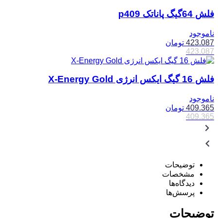
فلش 64گیگ پاناتک p409
ناموجود
423.087
تومان
423.087
فلش 16 گیگ ایکس انرژی X-Energy Gold
ناموجود
409.365
تومان
409.365
توضیحات
مشخصات
دیدگاه‌ها
پرسش‌ها
توضیحات