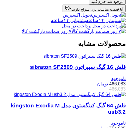
موجود شد خبرم کنید
آیا قیمت مناسب تری سراغ دارید؟
تحویل اکسپرس
پشتیبانی ۲۴ ساعته
پرداخت در محل
۷ روز ضمانت بازگشت کالا
محصولات مشابه
فلش 16 گیگ سیبراتون sibraton SF2509
ناموجود
466.083
تومان
466.083
فلش 64 گیگ کینگستون مدل kingston Exodia M
usb3.2
ناموجود