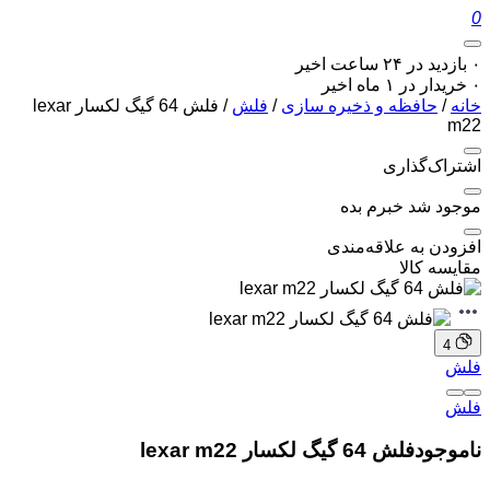
0
۰ بازدید در ۲۴ ساعت اخیر
۰ خریدار در ۱ ماه اخیر
خانه
/
حافظه و ذخیره سازی
/
فلش
/ فلش 64 گیگ لکسار lexar
m22
اشتراک‌گذاری
موجود شد خبرم بده
افزودن به علاقه‌مندی
مقایسه کالا
4
فلش
فلش
ناموجود
فلش 64 گیگ لکسار lexar m22