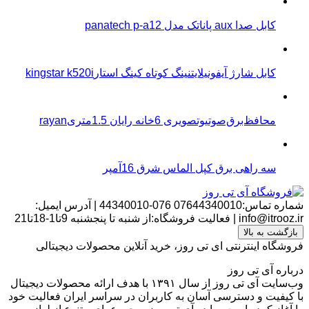
کابل صدا aux پاناتک مدل panatech p-a12
کابل شارژ آیفونیلایتنینگ کوتاه کینگ استارkingstar k520i
محافظ‌برق‌صوتیو‌تصویری 6خانه رایان 1.5متریrayan
سه راهی برق کپل الماس شرق 16آمپر
شماره تماس:07644340010
076-44340010
|
آدرس ایمیل:
info@itrooz.ir
|
فعالیت فروشگاه:از شنبه تا پنجشنبه 9تا1-18تا21
بازگشت به بالا
فروشگاه اینترنتی ای تی روز، خرید آنلاین محصولات دیجیتالی
درباره آی تی روز
وب‌سایت آی تی روز از سال ۱۳۹۱ با هدف ارائه محصولات دیجیتال
با کیفیت و دسترسی آسان به کاربران در سراسر ایران فعالیت خود