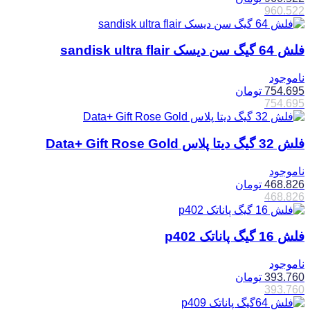
960.522
فلش 64 گیگ سن دیسک sandisk ultra flair
ناموجود
754.695
تومان
754.695
فلش 32 گیگ دیتا پلاس Data+ Gift Rose Gold
ناموجود
468.826
تومان
468.826
فلش 16 گیگ پاناتک p402
ناموجود
393.760
تومان
393.760