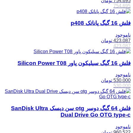
754.695
تومان
754.695
فلش 16 گیگ پاناتک p408
ناموجود
423.087
تومان
423.087
فلش 16 گیگ سیلیکون پاور Silicon Power T08
ناموجود
530.000
تومان
530.000
فلش 64 گیگ دوسر otg سن دیسک SanDisk Ultra
Dual Drive Go OTG type-c
ناموجود
960.522
تومان