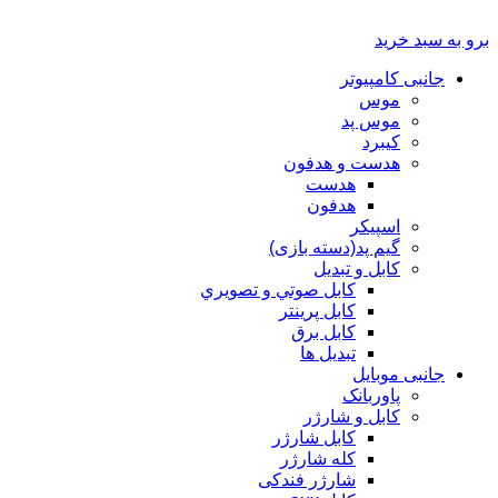
برو به سبد خرید
جانبی کامپیوتر
موس
موس پد
کیبرد
هدست و هدفون
هدست
هدفون
اسپیکر
گیم پد(دسته بازی)
کابل و تبدیل
كابل صوتي و تصويري
کابل پرینتر
کابل برق
تبدیل ها
جانبی موبایل
پاوربانک
کابل و شارژر
کابل شارژر
کله شارژر
شارژر فندکی