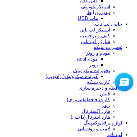
کابل aux
اسپیکر بلوتوثی
تبدیل ورابط
هاب USB
جانبی لپ تاپ
اسپیکر لپ تاپی
کیف و برچسب
شارژر لپ تاپ
تجهیزات شبکه
مودم و روتر
مودم adsl
روتر
تجهیزات میکروتیک
گیرنده میکروتیک( رادیویی)
کارت شبکه
حافظه و ذخیره سازی
فلش
کارت حافظه(مموری)
ریدر
هارد اکسترنال
هارد اینترنال(داخلی)
لوازم برقی‌وکمپینگ
لامپ و روشنایی
لپ تاپ