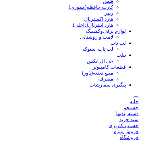
فلش
کارت حافظه(مموری)
ریدر
هارد اکسترنال
هارد اینترنال(داخلی)
لوازم برقی‌وکمپینگ
لامپ و روشنایی
لپ تاپ
لپ تاپ استوک
تبلت
جی ال ایکس
قطعات کامپیوتر
منبع تغذیه(پاور)
متفرقه
پیگیری سفارشات
خانه
جستجو
دسته بندیها
سبد خرید
حساب کاربری
فروش ویژه
فروشگاه