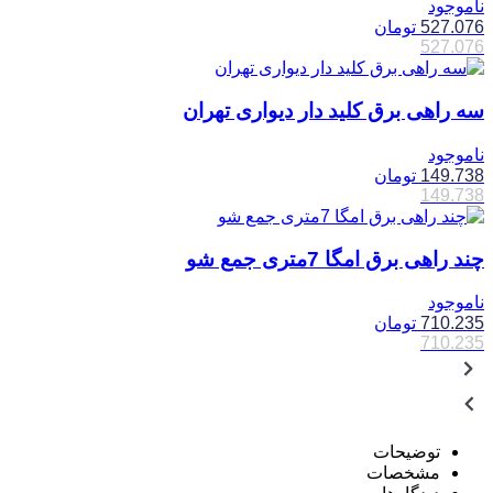
ناموجود
527.076
تومان
527.076
سه راهی برق کلید دار دیواری تهران
ناموجود
149.738
تومان
149.738
چند راهی برق امگا 7متری جمع شو
ناموجود
710.235
تومان
710.235
توضیحات
مشخصات