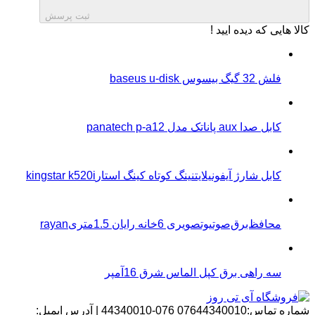
ثبت پرسش
کالا هایی که دیده ایید !
فلش 32 گیگ بیسوس baseus u-disk
کابل صدا aux پاناتک مدل panatech p-a12
کابل شارژ آیفونیلایتنینگ کوتاه کینگ استارkingstar k520i
محافظ‌برق‌صوتیو‌تصویری 6خانه رایان 1.5متریrayan
سه راهی برق کپل الماس شرق 16آمپر
شماره تماس:07644340010
076-44340010
|
آدرس ایمیل: