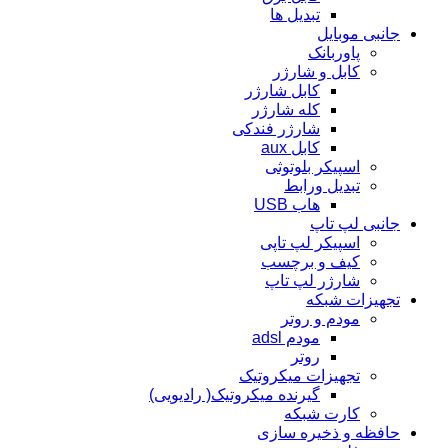
تبدیل ها
جانبی موبایل
پاوربانک
کابل و شارژر
کابل شارژر
کله شارژر
شارژر فندکی
کابل aux
اسپیکر بلوتوثی
تبدیل ورابط
هاب USB
جانبی لپ تاپ
اسپیکر لپ تاپی
کیف و برچسب
شارژر لپ تاپ
تجهیزات شبکه
مودم و روتر
مودم adsl
روتر
تجهیزات میکروتیک
گیرنده میکروتیک( رادیویی)
کارت شبکه
حافظه و ذخیره سازی