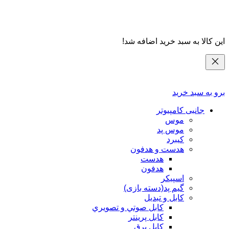
این کالا به سبد خرید اضافه شد!
برو به سبد خرید
جانبی کامپیوتر
موس
موس پد
کیبرد
هدست و هدفون
هدست
هدفون
اسپیکر
گیم پد(دسته بازی)
کابل و تبدیل
كابل صوتي و تصويري
کابل پرینتر
کابل برق