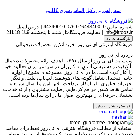
سه راهی برق کپل الماس شرق 16آمپر
شماره تماس:07644340010
076-44340010
|
آدرس ایمیل:
info@itrooz.ir
|
فعالیت فروشگاه:از شنبه تا پنجشنبه 9تا1-18تا21
بازگشت به بالا
فروشگاه اینترنتی ای تی روز، خرید آنلاین محصولات دیجیتالی
درباره آی تی روز
وب‌سایت آی تی روز از سال ۱۳۹۱ با هدف ارائه محصولات دیجیتال
با کیفیت و دسترسی آسان به کاربران در سراسر ایران فعالیت خود
را آغاز کرده است. ما در آی تی روز، مجموعه‌ای متنوع از لوازم
جانبی دیجیتال شامل گوشی‌های هوشمند، لپ‌تاپ، تبلت، و دیگر
تجهیزات فناوری را با امکان پرداخت آنلاین امن و ارسال سریع به
تمامی نقاط کشور فراهم کرده‌ایم. رضایت مشتریان و ارائه خدمات
پشتیبانی حرفه‌ای از مهم‌ترین اصول ما در این سال‌ها بوده است.
نمایش بیشتر
- بستن
استفاده از مطالب فروشگاه اینترنتی ای تی روز فقط برای مقاصد
غیرتجاری و با ذکر منبع بلامانع است. کلیه حقوق این سایت متعلق