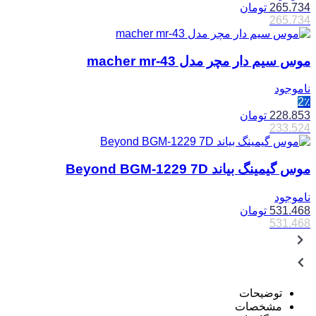
265.734
تومان
265.734
موس سیم دار مچر مدل macher mr-43
ناموجود
2٪
228.853
تومان
233.524
موس گیمینگ بیاند Beyond BGM-1229 7D
ناموجود
531.468
تومان
531.468
توضیحات
مشخصات