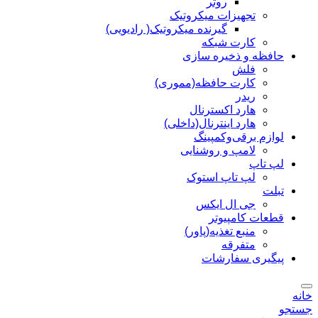
روتر
تجهیزات میکروتیک
گیرنده میکروتیک( رادیویی)
کارت شبکه
حافظه و ذخیره سازی
فلش
کارت حافظه(مموری)
ریدر
هارد اکسترنال
هارد اینترنال(داخلی)
لوازم برقی‌وکمپینگ
لامپ و روشنایی
لپ تاپ
لپ تاپ استوک
تبلت
جی ال ایکس
قطعات کامپیوتر
منبع تغذیه(پاور)
متفرقه
پیگیری سفارشات
خانه
جستجو