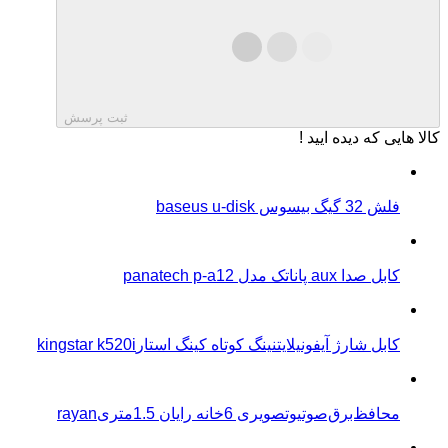
ثبت پرسش
کالا هایی که دیده ایید !
فلش 32 گیگ بیسوس baseus u-disk
کابل صدا aux پاناتک مدل panatech p-a12
کابل شارژ آیفونیلایتنینگ کوتاه کینگ استارkingstar k520i
محافظ‌برق‌صوتیو‌تصویری 6خانه رایان 1.5متریrayan