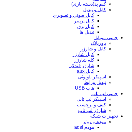
گیم پد(دسته بازی)
کابل و تبدیل
كابل صوتي و تصويري
کابل پرینتر
کابل برق
تبدیل ها
جانبی موبایل
پاوربانک
کابل و شارژر
کابل شارژر
کله شارژر
شارژر فندکی
کابل aux
اسپیکر بلوتوثی
تبدیل ورابط
هاب USB
جانبی لپ تاپ
اسپیکر لپ تاپی
کیف و برچسب
شارژر لپ تاپ
تجهیزات شبکه
مودم و روتر
مودم adsl