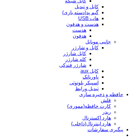
کابل شبکه
کابل و تبدیل
گیم پد(دسته بازی)
هاب USB
هدست و هدفون
هدست
هدفون
جانبی موبایل
کابل و شارژر
کابل شارژر
کله شارژر
شارژر فندکی
کابل aux
پاوربانک
اسپیکر بلوتوثی
تبدیل ورابط
حافظه و ذخیره سازی
فلش
کارت حافظه(مموری)
ریدر
هارد اکسترنال
هارد اینترنال(داخلی)
پیگیری سفارشات