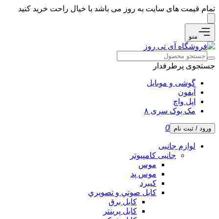
تمام قیمت های سایت به روز می باشد با خیال راحت خرید کنید
منو
جستجوی پرطرفدار
گوشی و موبایل
آیفون
اپل واچ
مک بوک سری ۸
0
ورود / ثبت نام
لوازم جانبی
جانبی کامپیوتر
موس
موس پد
کیبرد
كابل صوتي و تصويري
کابل برق
کابل پرینتر