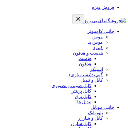
فروش ویژه
جانبی کامپیوتر
موس
موس پد
کیبرد
هدست و هدفون
هدست
هدفون
اسپیکر
گیم پد(دسته بازی)
کابل و تبدیل
كابل صوتي و تصويري
کابل پرینتر
کابل برق
تبدیل ها
جانبی موبایل
پاوربانک
کابل و شارژر
کابل شارژر