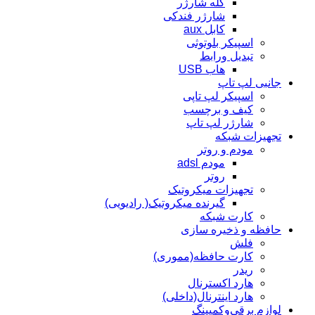
کله شارژر
شارژر فندکی
کابل aux
اسپیکر بلوتوثی
تبدیل ورابط
هاب USB
جانبی لپ تاپ
اسپیکر لپ تاپی
کیف و برچسب
شارژر لپ تاپ
تجهیزات شبکه
مودم و روتر
مودم adsl
روتر
تجهیزات میکروتیک
گیرنده میکروتیک( رادیویی)
کارت شبکه
حافظه و ذخیره سازی
فلش
کارت حافظه(مموری)
ریدر
هارد اکسترنال
هارد اینترنال(داخلی)
لوازم برقی‌وکمپینگ