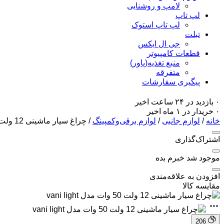
لامپ و روشنایی
لپ تاپ
لپ تاپ استوک
تبلت
جی ال ایکس
قطعات کامپیوتر
منبع تغذیه(پاور)
متفرقه
پیگیری سفارشات
۰ بازدید در ۲۴ ساعت اخیر
۰ خریدار در ۱ ماه اخیر
خانه
/
لوازم جانبی
/
لوازم برقی‌وکمپینگ
/ چراغ سیار ماشینی 12 ولت 50 وات مدل vani light
اشتراک‌گذاری
موجود شد خبرم بده
افزودن به علاقه‌مندی
مقایسه کالا
206