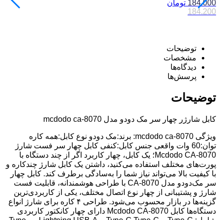
184.000
تومان
نا
184.200
0
0
توضیحات
مشخصات
دیدگاه‌ها
پرسش‌ها
توضیحات
کابل شارژر چهار سر مک دودو مدل mcdodo ca-8070
ویژگی mcdodo ca-8070: برند:مک دودو نوع کابل:همه کاره
توان:60 وات واقعی جنس کابل:کنفی کابل چهار سر فست شارژ
Mcdodo CA-8070؛ یک کابل، چهار کاربرد اگر از چند دستگاه با
پورت‌های مختلف استفاده می‌کنید، داشتن یک کابل شارژ چندکاره و
با کیفیت بالا می‌تواند نیاز شما را به‌سادگی برطرف کند. کابل چهار
سر مک‌دودو مدل CA-8070 با طراحی هوشمندانه، قابلیت فست
شارژ و پشتیبانی از چهار نوع اتصال مختلف، یکی از کاربردی‌ترین
گزینه‌ها در بازار محسوب می‌شود. طراحی ۴ کاره برای شارژ انواع
دستگاه‌ها کابل Mcdodo CA-8070 دارای چهار کانکتور کاربردی