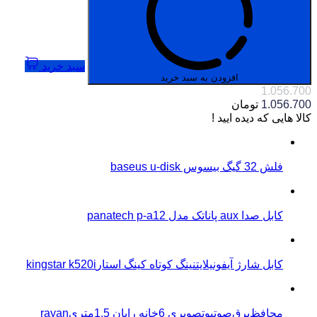
سبد خرید
افزودن به سبد خرید
1.056.700
1.056.700
تومان
کالا هایی که دیده ایید !
فلش 32 گیگ بیسوس baseus u-disk
کابل صدا aux پاناتک مدل panatech p-a12
کابل شارژ آیفونیلایتنینگ کوتاه کینگ استارkingstar k520i
محافظ‌برق‌صوتیو‌تصویری 6خانه رایان 1.5متریrayan