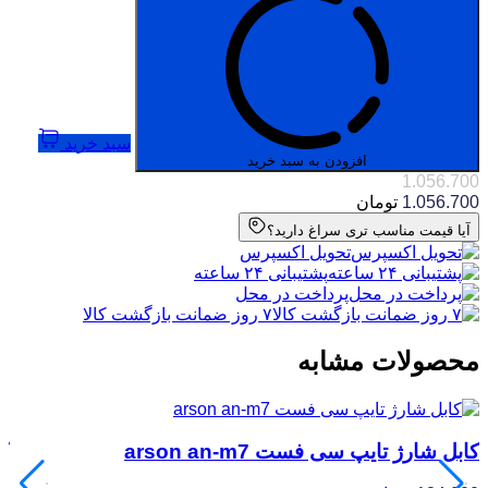
سبد خرید
افزودن به سبد خرید
1.056.700
1.056.700
تومان
آیا قیمت مناسب تری سراغ دارید؟
تحویل اکسپرس
پشتیبانی ۲۴ ساعته
پرداخت در محل
۷ روز ضمانت بازگشت کالا
محصولات مشابه
کابل شارژ تایپ سی فست arson an-m7
کا