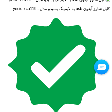
کابل شارژ آیفون usb به لایتنینگ یسیدو مدل yesido ca119L