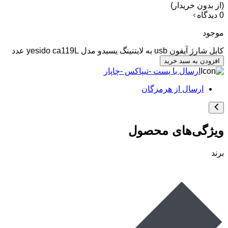
(از بدون خریدار)
0 دیدگاه
موجود
کابل شارژ آیفون usb به لایتنینگ یسیدو مدل yesido ca119L عدد
افزودن به سبد خرید
ارسال با پست -تیپاکس -چاپار
ارسال از هرمزگان
ویژگی‌های محصول
برند