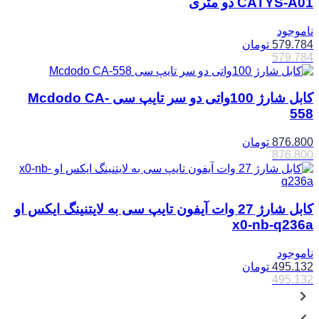
CATYS-A01 دو متری
ناموجود
579.784
تومان
579.784
کابل شارژ 100واتی دو سر تایپ سی Mcdodo CA-
558
876.800
تومان
876.800
کابل شارژ 27 وات آیفون تایپ سی به لایتنینگ ایکس او
x0-nb-q236a
ناموجود
495.132
تومان
495.132