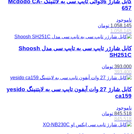
کابل شارژ 36واتی تایپ سی به لاتنینگ Mcdodo CA-
657
ناموجود
1.058.145
تومان
1.058.145
کابل شارژر تایپ سی به تایپ سی مدل Shoosh
SH251C
393.000
تومان
393.400
کابل شارژ 27 وات آیفون تایپ سی به لایتنینگ yesido
ca159
ناموجود
845.518
تومان
845.518