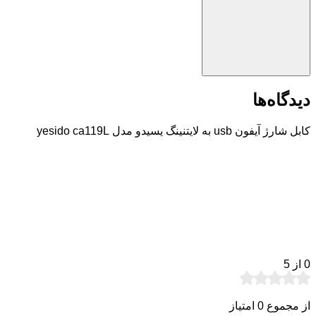
دیدگاه‌ها
کابل شارژ آیفون usb به لایتنینگ یسیدو مدل yesido ca119L
0
از 5
از مجموع 0 امتیاز