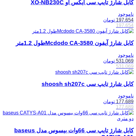
کابل شارژ تایپ سی ایکس او XO-NB230C
ناموجود
197.654
تومان
197.654
کابل شارژ آیفون Mcdodo CA-3580طول 1.2متر
ناموجود
531.069
تومان
531.069
کابل شارژ تایپ سی shoosh sh207c
ناموجود
177.689
تومان
177.689
کابل شارژ تایپ سی 66وات بیسوس مدل baseus