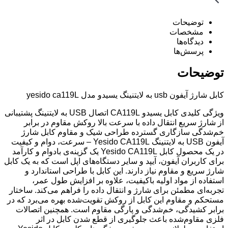
توضیحات
مشخصات
دیدگاه‌ها
پرسش‌ها
توضیحات
کابل شارژ آیفون usb به لایتنینگ یسیدو مدل yesido ca119L
ویژگی کلیدی کابل یسیدو CA119L اتصال USB به لایتنینگ پشتیبانی
از شارژ سریع انتقال داده با سرعت بالا روکش مقاوم در برابر
خم‌شدگی سازگاری گسترده طراحی شیک و مقاوم کابل شارژ
آیفون USB به لایتنینگ Yesido CA119L – سرعت، دوام و کیفیت
در یک محصول کابل Yesido CA119L یک گزینه‌ی بادوام و کارآمد
برای کاربران آیفون، آیپد و سایر دستگاه‌های اپل است که به یک کابل
شارژ سریع و مقاوم نیاز دارند. این کابل با طراحی استاندارد و
استفاده از مواد اولیه باکیفیت، علاوه بر افزایش طول عمر،
تجربه‌ای مطمئن برای شارژ و انتقال داده را فراهم می‌کند. ساختار
مستحکم و مقاوم این کابل از روکش تقویت‌شده بهره می‌برد که در
برابر کشیدگی، خم‌شدگی و پارگی مقاوم است. همچنین اتصالات
فلزی مقاوم‌شده باعث جلوگیری از قطع شدن کابل در اثر