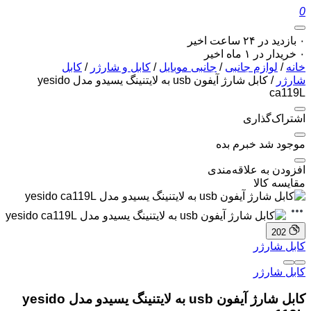
0
۰ بازدید در ۲۴ ساعت اخیر
۰ خریدار در ۱ ماه اخیر
خانه
/
لوازم جانبی
/
جانبی موبایل
/
کابل و شارژر
/
کابل
شارژر
/ کابل شارژ آیفون usb به لایتنینگ یسیدو مدل yesido
ca119L
اشتراک‌گذاری
موجود شد خبرم بده
افزودن به علاقه‌مندی
مقایسه کالا
202
کابل شارژر
کابل شارژر
کابل شارژ آیفون usb به لایتنینگ یسیدو مدل yesido