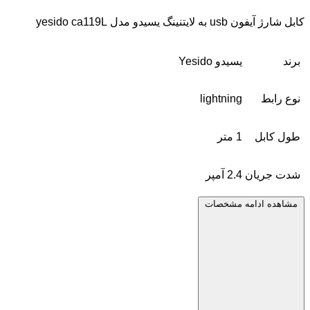
کابل شارژ آیفون usb به لایتنینگ یسیدو مدل yesido ca119L
برند
یسیدو Yesido
نوع رابط
lightning
طول کابل
1 متر
شدت جریان
2.4 آمپر
مشاهده ادامه مشخصات