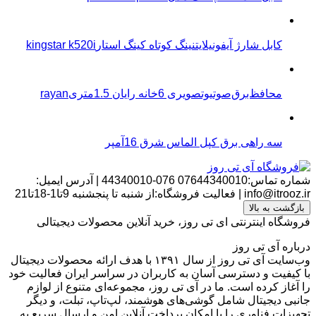
کابل شارژ آیفونیلایتنینگ کوتاه کینگ استارkingstar k520i
محافظ‌برق‌صوتیو‌تصویری 6خانه رایان 1.5متریrayan
سه راهی برق کپل الماس شرق 16آمپر
شماره تماس:07644340010
076-44340010
|
آدرس ایمیل:
info@itrooz.ir
|
فعالیت فروشگاه:از شنبه تا پنجشنبه 9تا1-18تا21
بازگشت به بالا
فروشگاه اینترنتی ای تی روز، خرید آنلاین محصولات دیجیتالی
درباره آی تی روز
وب‌سایت آی تی روز از سال ۱۳۹۱ با هدف ارائه محصولات دیجیتال
با کیفیت و دسترسی آسان به کاربران در سراسر ایران فعالیت خود
را آغاز کرده است. ما در آی تی روز، مجموعه‌ای متنوع از لوازم
جانبی دیجیتال شامل گوشی‌های هوشمند، لپ‌تاپ، تبلت، و دیگر
تجهیزات فناوری را با امکان پرداخت آنلاین امن و ارسال سریع به