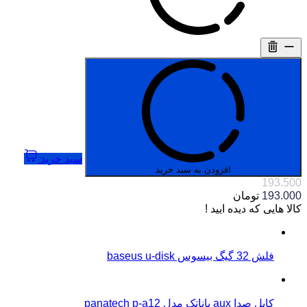
سبد خرید
افزودن به سبد خرید
193.500
193.000
تومان
کالا هایی که دیده ایید !
فلش 32 گیگ بیسوس baseus u-disk
کابل صدا aux پاناتک مدل panatech p-a12