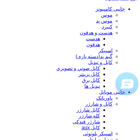
جانبی کامپیوتر
موس
موس پد
کیبرد
هدست و هدفون
هدست
هدفون
اسپیکر
گیم پد(دسته بازی)
کابل و تبدیل
كابل صوتي و تصويري
کابل پرینتر
کابل برق
تبدیل ها
جانبی موبایل
پاوربانک
کابل و شارژر
کابل شارژر
کله شارژر
شارژر فندکی
کابل aux
اسپیکر بلوتوثی
تبدیل ورابط