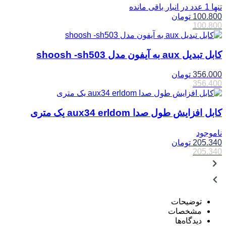
تنها 1 عدد در انبار باقی مانده
100.800
تومان
100.800
کابل تبدیل aux به آیفون مدل shoosh -sh503
356.000
تومان
356.400
کابل افزایش طول صدا aux34 erldom یک متری
ناموجود
205.340
تومان
205.340
توضیحات
مشخصات
دیدگاه‌ها